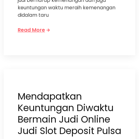
judi berharap kemenangan dan juga
keuntungan waktu meraih kemenangan
didalam taru
Read More
Mendapatkan
Keuntungan Diwaktu
Bermain Judi Online
Judi Slot Deposit Pulsa