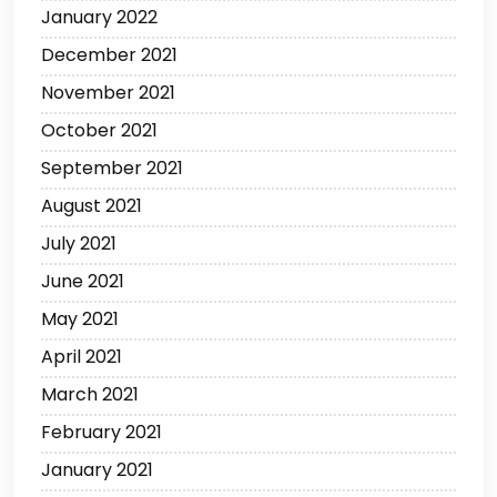
January 2022
December 2021
November 2021
October 2021
September 2021
August 2021
July 2021
June 2021
May 2021
April 2021
March 2021
February 2021
January 2021