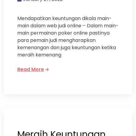
Mendapatkan keuntungan dikala main-
main dalam web judi online – Dalam main-
main permainan poker online pastinya
para pemain judi mengharapkan
kemenangan dan juga keuntungan ketika
meraih kemenang
Read More
Meraih Keuntungan