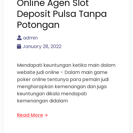
Online Agen Slot
Deposit Pulsa Tanpa
Potongan
admin
January 28, 2022
Mendapati keuntungan ketika main dalam
website judi online – Dalam main game
poker online tentunya para pemain judi
mengharapkan kemenangan dan juga
keuntungan dikala mendapati
kemenangan didalam
Read More