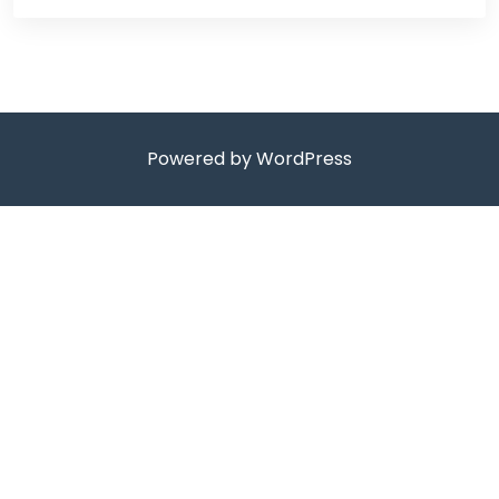
Powered by WordPress