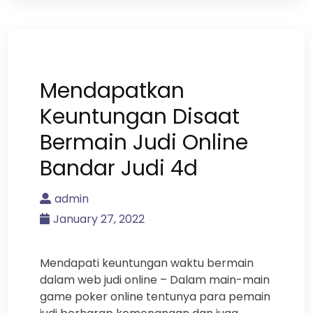
Mendapatkan
Keuntungan Disaat
Bermain Judi Online
Bandar Judi 4d
admin
January 27, 2022
Mendapati keuntungan waktu bermain
dalam web judi online – Dalam main-main
game poker online tentunya para pemain