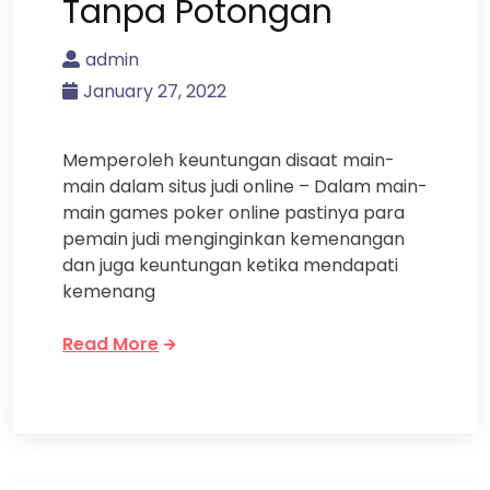
Tanpa Potongan
admin
January 27, 2022
Memperoleh keuntungan disaat main-
main dalam situs judi online – Dalam main-
main games poker online pastinya para
pemain judi menginginkan kemenangan
dan juga keuntungan ketika mendapati
kemenang
Read More