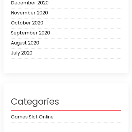
December 2020
November 2020
October 2020
September 2020
August 2020
July 2020
Categories
Games Slot Online