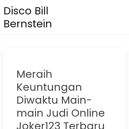
Skip
Disco Bill
to
content
Bernstein
Meraih
Keuntungan
Diwaktu Main-
main Judi Online
Joker123 Terbaru