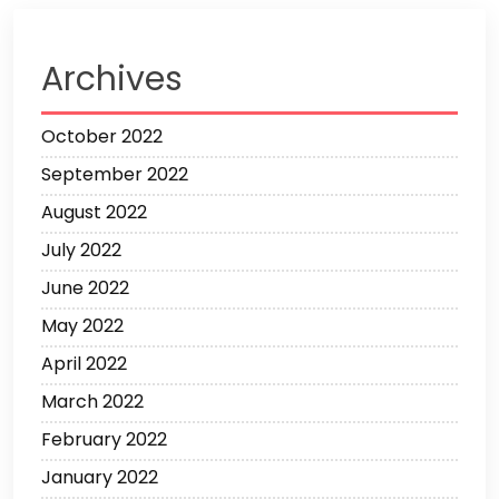
Archives
October 2022
September 2022
August 2022
July 2022
June 2022
May 2022
April 2022
March 2022
February 2022
January 2022