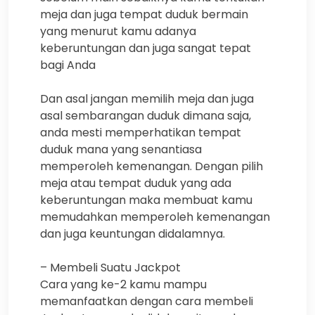
meja dan juga tempat duduk bermain
yang menurut kamu adanya
keberuntungan dan juga sangat tepat
bagi Anda
Dan asal jangan memilih meja dan juga
asal sembarangan duduk dimana saja,
anda mesti memperhatikan tempat
duduk mana yang senantiasa
memperoleh kemenangan. Dengan pilih
meja atau tempat duduk yang ada
keberuntungan maka membuat kamu
memudahkan memperoleh kemenangan
dan juga keuntungan didalamnya.
– Membeli Suatu Jackpot
Cara yang ke-2 kamu mampu
memanfaatkan dengan cara membeli