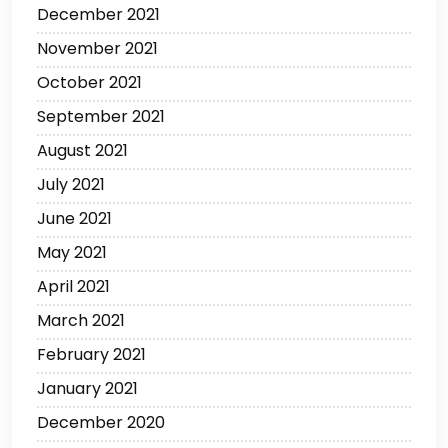
December 2021
November 2021
October 2021
September 2021
August 2021
July 2021
June 2021
May 2021
April 2021
March 2021
February 2021
January 2021
December 2020