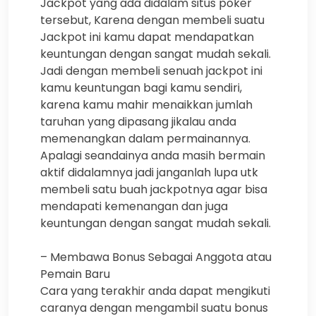
Jackpot yang ada didalam situs poker
tersebut, Karena dengan membeli suatu
Jackpot ini kamu dapat mendapatkan
keuntungan dengan sangat mudah sekali.
Jadi dengan membeli senuah jackpot ini
kamu keuntungan bagi kamu sendiri,
karena kamu mahir menaikkan jumlah
taruhan yang dipasang jikalau anda
memenangkan dalam permainannya.
Apalagi seandainya anda masih bermain
aktif didalamnya jadi janganlah lupa utk
membeli satu buah jackpotnya agar bisa
mendapati kemenangan dan juga
keuntungan dengan sangat mudah sekali.
– Membawa Bonus Sebagai Anggota atau
Pemain Baru
Cara yang terakhir anda dapat mengikuti
caranya dengan mengambil suatu bonus