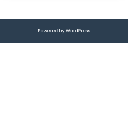
Powered by WordPress