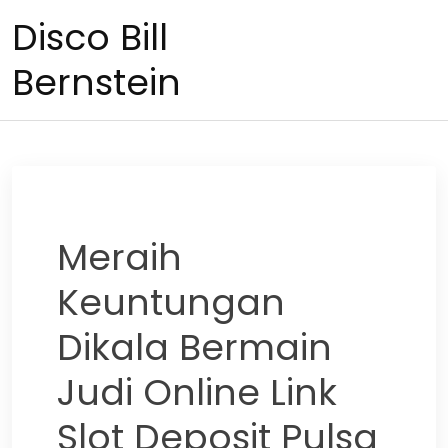
Skip
Disco Bill
to
content
Bernstein
Meraih
Keuntungan
Dikala Bermain
Judi Online Link
Slot Deposit Pulsa