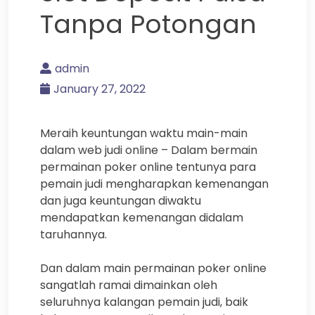
Tanpa Potongan
admin
January 27, 2022
Meraih keuntungan waktu main-main
dalam web judi online – Dalam bermain
permainan poker online tentunya para
pemain judi mengharapkan kemenangan
dan juga keuntungan diwaktu
mendapatkan kemenangan didalam
taruhannya.
Dan dalam main permainan poker online
sangatlah ramai dimainkan oleh
seluruhnya kalangan pemain judi, baik