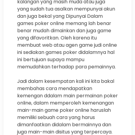
kalangan yang masih muda atau juga
yang sudah tua asalkan mempunyai akun
dan juga bekal yang Dipunyai Dalam
games poker online memang lah benar
benar mudah dimainkan dan juga game
yang difavoritkan. Oleh karena itu
membuat web atau agen game judi online
ini sediakan games poker didalamnya hal
ini bertujuan supaya mampu
memudahkan terhadap para pemainnya.
Jadi dalam kesempatan kali ini kita bakal
membahas cara mendapatkan
kemengan ddalam main permainan poker
online, dalam memperoleh kemenangan
main-main game poker online haruslah
memiliki sebuah cara yang harus
dimanfaatkan didalam bermainnya dan
juga main-main disitus yang terpercaya.