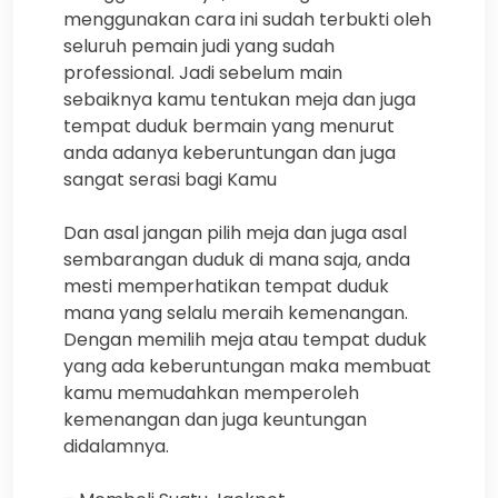
menggunakan cara ini sudah terbukti oleh
seluruh pemain judi yang sudah
professional. Jadi sebelum main
sebaiknya kamu tentukan meja dan juga
tempat duduk bermain yang menurut
anda adanya keberuntungan dan juga
sangat serasi bagi Kamu
Dan asal jangan pilih meja dan juga asal
sembarangan duduk di mana saja, anda
mesti memperhatikan tempat duduk
mana yang selalu meraih kemenangan.
Dengan memilih meja atau tempat duduk
yang ada keberuntungan maka membuat
kamu memudahkan memperoleh
kemenangan dan juga keuntungan
didalamnya.