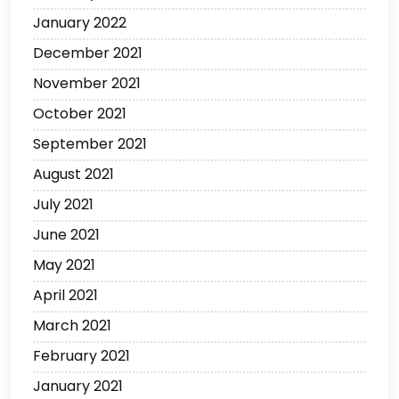
January 2022
December 2021
November 2021
October 2021
September 2021
August 2021
July 2021
June 2021
May 2021
April 2021
March 2021
February 2021
January 2021