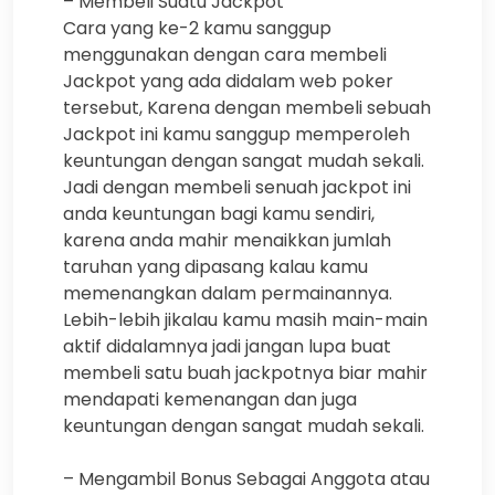
– Membeli Suatu Jackpot
Cara yang ke-2 kamu sanggup
menggunakan dengan cara membeli
Jackpot yang ada didalam web poker
tersebut, Karena dengan membeli sebuah
Jackpot ini kamu sanggup memperoleh
keuntungan dengan sangat mudah sekali.
Jadi dengan membeli senuah jackpot ini
anda keuntungan bagi kamu sendiri,
karena anda mahir menaikkan jumlah
taruhan yang dipasang kalau kamu
memenangkan dalam permainannya.
Lebih-lebih jikalau kamu masih main-main
aktif didalamnya jadi jangan lupa buat
membeli satu buah jackpotnya biar mahir
mendapati kemenangan dan juga
keuntungan dengan sangat mudah sekali.
– Mengambil Bonus Sebagai Anggota atau