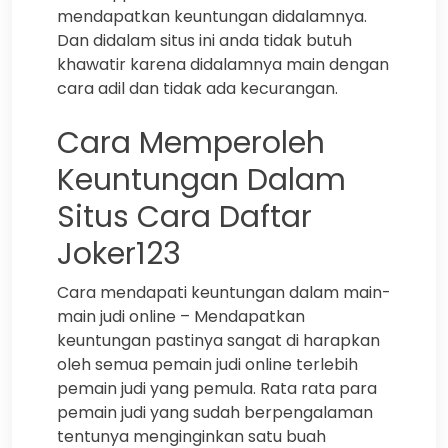
mendapatkan keuntungan didalamnya.
Dan didalam situs ini anda tidak butuh
khawatir karena didalamnya main dengan
cara adil dan tidak ada kecurangan.
Cara Memperoleh
Keuntungan Dalam
Situs Cara Daftar
Joker123
Cara mendapati keuntungan dalam main-
main judi online – Mendapatkan
keuntungan pastinya sangat di harapkan
oleh semua pemain judi online terlebih
pemain judi yang pemula. Rata rata para
pemain judi yang sudah berpengalaman
tentunya menginginkan satu buah