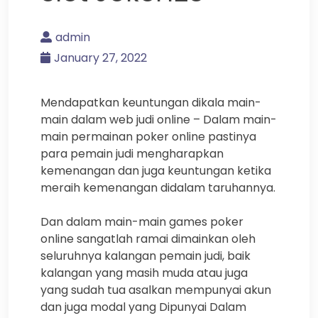
admin
January 27, 2022
Mendapatkan keuntungan dikala main-
main dalam web judi online – Dalam main-
main permainan poker online pastinya
para pemain judi mengharapkan
kemenangan dan juga keuntungan ketika
meraih kemenangan didalam taruhannya.
Dan dalam main-main games poker
online sangatlah ramai dimainkan oleh
seluruhnya kalangan pemain judi, baik
kalangan yang masih muda atau juga
yang sudah tua asalkan mempunyai akun
dan juga modal yang Dipunyai Dalam