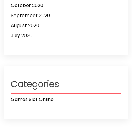
October 2020
September 2020
August 2020
July 2020
Categories
Games Slot Online