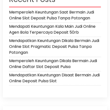
Memperoleh Keuntungan Saat Bermain Judi
Online Slot Deposit Pulsa Tanpa Potongan
Mendapati Keuntungan Kala Main Judi Online
Agen Bola Terpercaya Deposit 50rb
Mendapatkan Keuntungan Dikala Bermain Judi
Online Slot Pragmatic Deposit Pulsa Tanpa
Potongan
Memperoleh Keuntungan Dikala Bermain Judi
Online Daftar Slot Deposit Pulsa
Mendapatkan Keuntungan Disaat Bermain Judi
Online Deposit Pulsa Slot