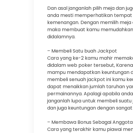
Dan asal janganlah pilih meja dan j
anda mesti memperhatikan tempat 
kemenangan. Dengan memilih meja 
maka membuat kamu memudahkan m
didalamnya.
– Membeli Satu buah Jackpot
Cara yang ke-2 kamu mahir memaka
didalam web poker tersebut, Karen
mampu mendapatkan keuntungan den
membeli senuah jackpot ini kamu ke
dapat menaikkan jumlah taruhan y
permainannya. Apalagi apabila anda 
janganlah lupa untuk membeli suat
dan juga keuntungan dengan sangat 
– Membawa Bonus Sebagai Anggota 
Cara yang terakhir kamu piawai me