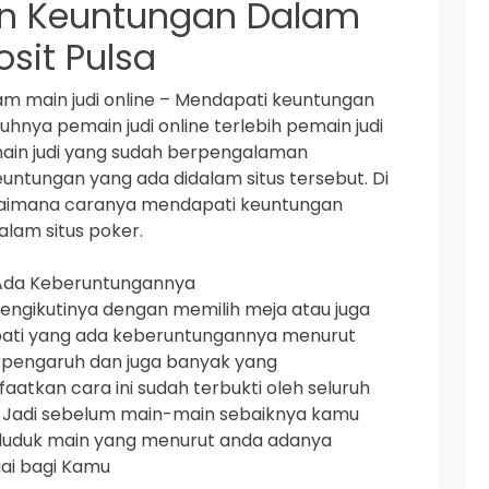
n Keuntungan Dalam
sit Pulsa
 main judi online – Mendapati keuntungan
uhnya pemain judi online terlebih pemain judi
ain judi yang sudah berpengalaman
untungan yang ada didalam situs tersebut. Di
gaimana caranya mendapati keuntungan
lam situs poker.
 Ada Keberuntungannya
ngikutinya dengan memilih meja atau juga
pati yang ada keberuntungannya menurut
rpengaruh dan juga banyak yang
an cara ini sudah terbukti oleh seluruh
l. Jadi sebelum main-main sebaiknya kamu
duduk main yang menurut anda adanya
ai bagi Kamu