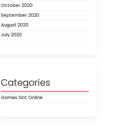
October 2020
September 2020
August 2020
July 2020
Categories
Games Slot Online