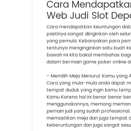
Cara Mendapatka
Web Judi Slot Depo
Cara mendapatkan keuntungan dalam
pastinya sangat diinginkan oleh selur
yang pemula. Kebanyakan para pem
tentunya menginginkan satu buah ke
bawah ini kita bakal membahas ba
dalam bermain game poker online da
– Memilih Meja Menurut Kamu yang
Cara yang mula-mula anda dapat me
tempat duduk yang ingin kamu tem
Kamu Karena hal ini benar benar be
menggunakannya, memang memanfaatk
pemain judi yang sudah professiona
memastikan meja dan juga tempat 
keberuntungan dan juga sangat sesu