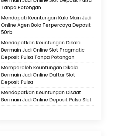
Bermain Judi Online Slot Deposit Pulsa
Tanpa Potongan
Mendapati Keuntungan Kala Main Judi
Online Agen Bola Terpercaya Deposit
50rb
Mendapatkan Keuntungan Dikala
Bermain Judi Online Slot Pragmatic
Deposit Pulsa Tanpa Potongan
Memperoleh Keuntungan Dikala
Bermain Judi Online Daftar Slot
Deposit Pulsa
Mendapatkan Keuntungan Disaat
Bermain Judi Online Deposit Pulsa Slot