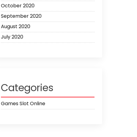
October 2020
September 2020
August 2020
July 2020
Categories
Games Slot Online