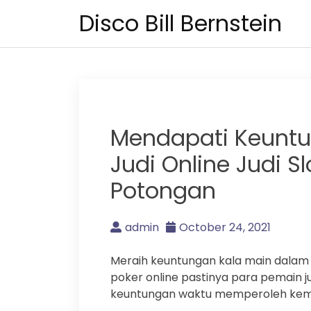
Skip
Disco Bill Bernstein
to
content
Mendapati Keuntu
Judi Online Judi S
Potongan
admin
October 24, 2021
Meraih keuntungan kala main dalam 
poker online pastinya para pemain 
keuntungan waktu memperoleh kem