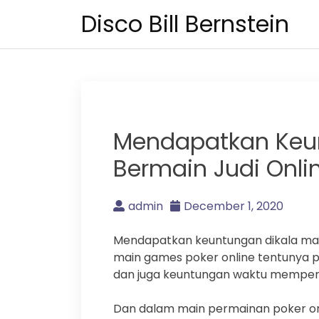
Skip
Disco Bill Bernstein
to
content
Mendapatkan Keu
Bermain Judi Onli
admin
December 1, 2020
Mendapatkan keuntungan dikala main
main games poker online tentunya 
dan juga keuntungan waktu memper
Dan dalam main permainan poker on