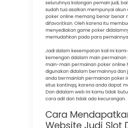
seluruhnya kalangan pemain judi, ba
sudah tua asalkan mempunyai akun d
poker online memang benar benar 
difavoritkan. Oleh karena itu membua
menyediakan game poker didalamnya
memudahkan pada para pemainnya
Jadi dalam kesempatan kali ini k
kemengan ddalam main permainan 
main-main permainan poker online h
digunakan didalam bermainnya dan j
anda bermainlah permainan poker in
situs kantinqq, karena anda dapat 
Dan didalam web ini kamu tidak but
cara adil dan tidak ada kecurangan.
Cara Mendapatka
Website Judi Slot