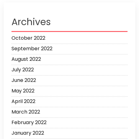
Archives
October 2022
September 2022
August 2022
July 2022
June 2022
May 2022
April 2022
March 2022
February 2022
January 2022