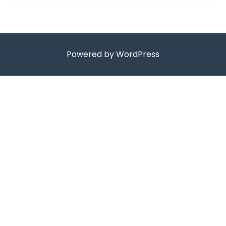
Powered by WordPress