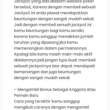
Jackpot yang ada didalam website poker
tersebut, Karena dengan membeli sebuah
Jackpot ini anda piawai mendapatkan
keuntungan dengan sangat mudah sekali.
Jadi dengan membeli senuah jackpot ini
kamu keuntungan bagi kamu sendiri,
karena kamu sanggup menaikkan jumlah
taruhan yang dipasang jika kamu
memenangkan dalam permainannya.
Apalagi bila kamu masih main-main aktif
didalamnya jadi jangan lupa buat membeli
sebuah jackpotnya biar dapat mendapati
kemenangan dan juga keuntungan
dengan sangat mudah sekali.
– Mengambil Bonus Sebagai Anggota atau
Pemain Baru
Cara yang terakhir kamu sanggup
mengikuti caranya dengan mengambil