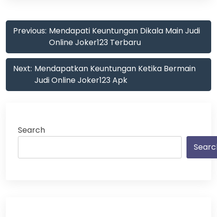
Post
Previous:
Mendapati Keuntungan Dikala Main Judi
navigation
Online Joker123 Terbaru
Next:
Mendapatkan Keuntungan Ketika Bermain
Judi Online Joker123 Apk
Search
Searc