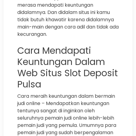
merasa mendapati keuntungan
didalamnya. Dan didalam situs ini kamu
tidak butuh khawatir karena didalamnya
main-main dengan cara adil dan tidak ada
kecurangan.
Cara Mendapati
Keuntungan Dalam
Web Situs Slot Deposit
Pulsa
Cara meraih keuntungan dalam bermain
judi online – Mendapatkan keuntungan
tentunya sangat di inginkan oleh
seluruhnya pemain judi online lebih-lebih
pemain judi yang pemula. Umumnya para
pemain judi yang sudah berpengalaman