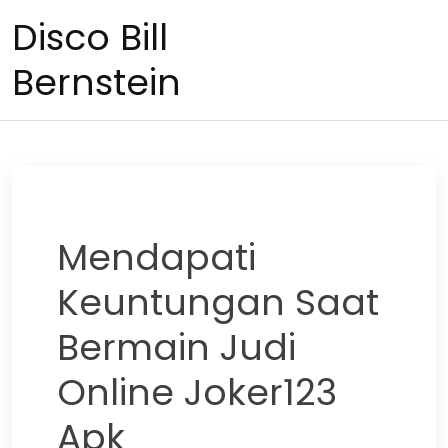
Skip
Disco Bill
to
content
Bernstein
Mendapati
Keuntungan Saat
Bermain Judi
Online Joker123
Apk