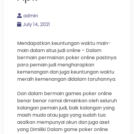
admin
July 14, 2021
Mendapatkan keuntungan waktu main-
main dalam situs judi online – Dalam
bermain permainan poker online pastinya
para pemain judi mengharapkan
kemenangan dan juga keuntungan waktu
meraih kemenangan didalam taruhannya.
Dan dalam bermain games poker online
benar benar ramai dimainkan oleh seluruh
kalangan pemain judi, baik kalangan yang
masih muda atau juga yang sudah tua
asalkan mempunyai akun dan juga aset
yang Dimiliki Dalam game poker online