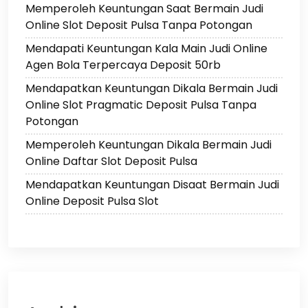
Memperoleh Keuntungan Saat Bermain Judi
Online Slot Deposit Pulsa Tanpa Potongan
Mendapati Keuntungan Kala Main Judi Online
Agen Bola Terpercaya Deposit 50rb
Mendapatkan Keuntungan Dikala Bermain Judi
Online Slot Pragmatic Deposit Pulsa Tanpa
Potongan
Memperoleh Keuntungan Dikala Bermain Judi
Online Daftar Slot Deposit Pulsa
Mendapatkan Keuntungan Disaat Bermain Judi
Online Deposit Pulsa Slot