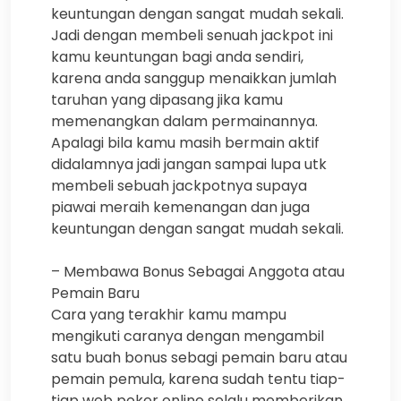
keuntungan dengan sangat mudah sekali.
Jadi dengan membeli senuah jackpot ini
kamu keuntungan bagi anda sendiri,
karena anda sanggup menaikkan jumlah
taruhan yang dipasang jika kamu
memenangkan dalam permainannya.
Apalagi bila kamu masih bermain aktif
didalamnya jadi jangan sampai lupa utk
membeli sebuah jackpotnya supaya
piawai meraih kemenangan dan juga
keuntungan dengan sangat mudah sekali.
– Membawa Bonus Sebagai Anggota atau
Pemain Baru
Cara yang terakhir kamu mampu
mengikuti caranya dengan mengambil
satu buah bonus sebagi pemain baru atau
pemain pemula, karena sudah tentu tiap-
tiap web poker online selalu memberikan