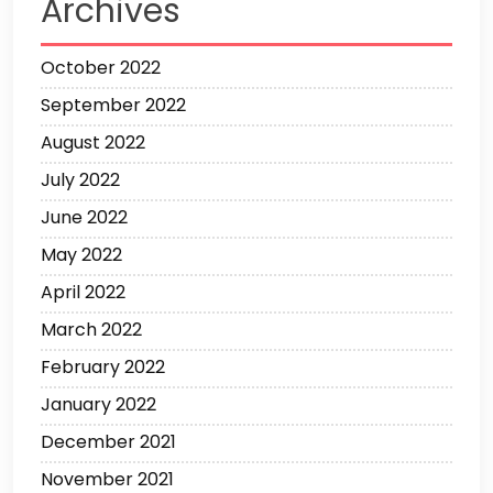
Archives
October 2022
September 2022
August 2022
July 2022
June 2022
May 2022
April 2022
March 2022
February 2022
January 2022
December 2021
November 2021