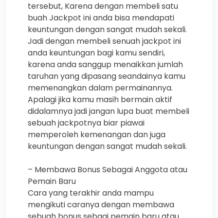
tersebut, Karena dengan membeli satu
buah Jackpot ini anda bisa mendapati
keuntungan dengan sangat mudah sekali.
Jadi dengan membeli senuah jackpot ini
anda keuntungan bagi kamu sendiri,
karena anda sanggup menaikkan jumlah
taruhan yang dipasang seandainya kamu
memenangkan dalam permainannya.
Apalagi jika kamu masih bermain aktif
didalamnya jadi jangan lupa buat membeli
sebuah jackpotnya biar piawai
memperoleh kemenangan dan juga
keuntungan dengan sangat mudah sekali.
– Membawa Bonus Sebagai Anggota atau
Pemain Baru
Cara yang terakhir anda mampu
mengikuti caranya dengan membawa
sebuah bonus sebagi pemain baru atau