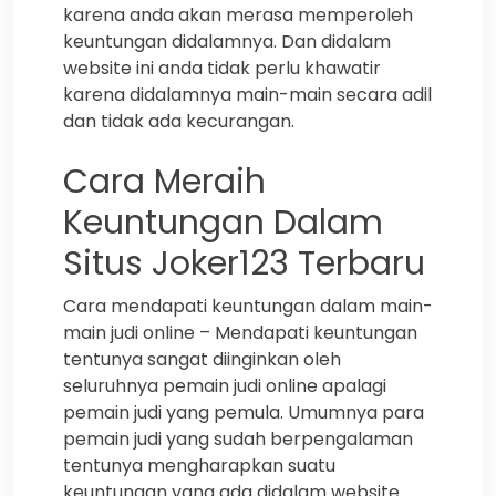
karena anda akan merasa memperoleh
keuntungan didalamnya. Dan didalam
website ini anda tidak perlu khawatir
karena didalamnya main-main secara adil
dan tidak ada kecurangan.
Cara Meraih
Keuntungan Dalam
Situs Joker123 Terbaru
Cara mendapati keuntungan dalam main-
main judi online – Mendapati keuntungan
tentunya sangat diinginkan oleh
seluruhnya pemain judi online apalagi
pemain judi yang pemula. Umumnya para
pemain judi yang sudah berpengalaman
tentunya mengharapkan suatu
keuntungan yang ada didalam website