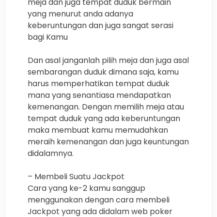
meja dan juga tempat duduk bermain
yang menurut anda adanya
keberuntungan dan juga sangat serasi
bagi Kamu
Dan asal janganlah pilih meja dan juga asal
sembarangan duduk dimana saja, kamu
harus memperhatikan tempat duduk
mana yang senantiasa mendapatkan
kemenangan. Dengan memilih meja atau
tempat duduk yang ada keberuntungan
maka membuat kamu memudahkan
meraih kemenangan dan juga keuntungan
didalamnya.
– Membeli Suatu Jackpot
Cara yang ke-2 kamu sanggup
menggunakan dengan cara membeli
Jackpot yang ada didalam web poker