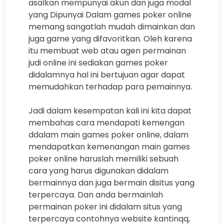
asalkan mempunyai akun dan juga modal
yang Dipunyai Dalam games poker online
memang sangatlah mudah dimainkan dan
juga game yang difavoritkan. Oleh karena
itu membuat web atau agen permainan
judi online ini sediakan games poker
didalamnya hal ini bertujuan agar dapat
memudahkan terhadap para pemainnya.
Jadi dalam kesempatan kali ini kita dapat
membahas cara mendapati kemengan
ddalam main games poker online, dalam
mendapatkan kemenangan main games
poker online haruslah memiliki sebuah
cara yang harus digunakan didalam
bermainnya dan juga bermain disitus yang
terpercaya. Dan anda bermainlah
permainan poker ini didalam situs yang
terpercaya contohnya website kantinqq,