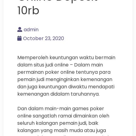
10rb
admin
October 23, 2020
Memperoleh keuntungan waktu bermain
dalam situs judi online – Dalam main
permainan poker online tentunya para
pemain judi menginginkan kemenangan
dan juga keuntungan diwaktu mendapati
kemenangan didalam taruhannya.
Dan dalam main-main games poker
online sangatlah ramai dimainkan oleh
seluruh kalangan pemain judi, baik
kalangan yang masih muda atau juga