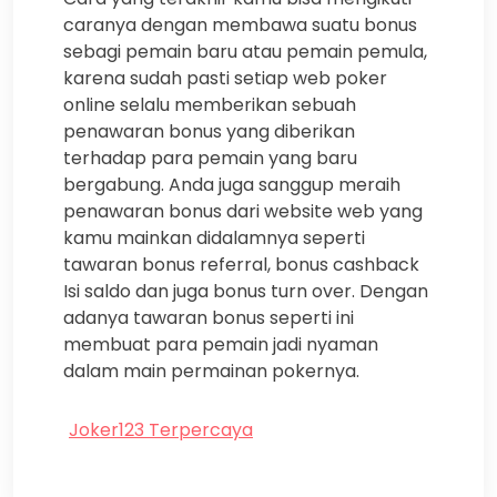
caranya dengan membawa suatu bonus
sebagi pemain baru atau pemain pemula,
karena sudah pasti setiap web poker
online selalu memberikan sebuah
penawaran bonus yang diberikan
terhadap para pemain yang baru
bergabung. Anda juga sanggup meraih
penawaran bonus dari website web yang
kamu mainkan didalamnya seperti
tawaran bonus referral, bonus cashback
Isi saldo dan juga bonus turn over. Dengan
adanya tawaran bonus seperti ini
membuat para pemain jadi nyaman
dalam main permainan pokernya.
Joker123 Terpercaya