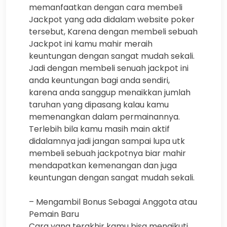
memanfaatkan dengan cara membeli
Jackpot yang ada didalam website poker
tersebut, Karena dengan membeli sebuah
Jackpot ini kamu mahir meraih
keuntungan dengan sangat mudah sekali.
Jadi dengan membeli senuah jackpot ini
anda keuntungan bagi anda sendiri,
karena anda sanggup menaikkan jumlah
taruhan yang dipasang kalau kamu
memenangkan dalam permainannya.
Terlebih bila kamu masih main aktif
didalamnya jadi jangan sampai lupa utk
membeli sebuah jackpotnya biar mahir
mendapatkan kemenangan dan juga
keuntungan dengan sangat mudah sekali.
– Mengambil Bonus Sebagai Anggota atau
Pemain Baru
Cara yang terakhir kamu bisa mengikuti