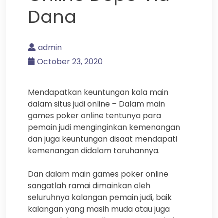
Dana
admin
October 23, 2020
Mendapatkan keuntungan kala main
dalam situs judi online – Dalam main
games poker online tentunya para
pemain judi menginginkan kemenangan
dan juga keuntungan disaat mendapati
kemenangan didalam taruhannya.
Dan dalam main games poker online
sangatlah ramai dimainkan oleh
seluruhnya kalangan pemain judi, baik
kalangan yang masih muda atau juga