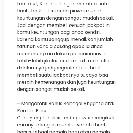
tersebut, Karena dengan membeli satu
buah Jackpot ini anda piawai meraih
keuntungan dengan sangat mudah sekali.
Jadi dengan membeli senuah jackpot ini
kamu keuntungan bagi anda sendiri,
karena kamu sanggup menaikkan jumlah
taruhan yang dipasang apabila anda
memenangkan dalam permainannya.
Lebih-lebih jikalau anda masih main aktif
didalamnya jadi janganlah lupa buat
membeli suatu jackpotnya supaya bisa
meraih kemenangan dan juga keuntungan
dengan sangat mudah sekali.
– Mengambil Bonus Sebagai Anggota atau
Pemain Baru
Cara yang terakhir anda piawai mengikuti
caranya dengan membawa satu buah
bonus sebagi pemain baru atau pemain