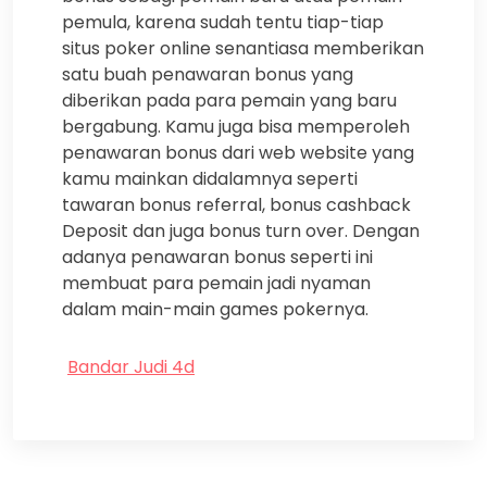
pemula, karena sudah tentu tiap-tiap
situs poker online senantiasa memberikan
satu buah penawaran bonus yang
diberikan pada para pemain yang baru
bergabung. Kamu juga bisa memperoleh
penawaran bonus dari web website yang
kamu mainkan didalamnya seperti
tawaran bonus referral, bonus cashback
Deposit dan juga bonus turn over. Dengan
adanya penawaran bonus seperti ini
membuat para pemain jadi nyaman
dalam main-main games pokernya.
Bandar Judi 4d