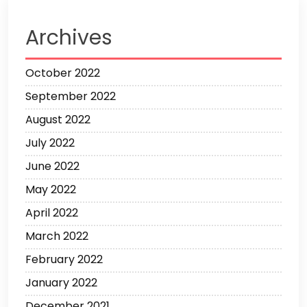
Archives
October 2022
September 2022
August 2022
July 2022
June 2022
May 2022
April 2022
March 2022
February 2022
January 2022
December 2021