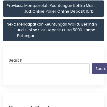
Post
Previous:
Memperoleh Keuntungan Ketika Main
navigation
Judi Online Poker Online Deposit 10rb
Next:
Mendapatkan Keuntungan Waktu Bermain
Judi Online Slot Deposit Pulsa 5000 Tanpa
Potongan
Search
Searc