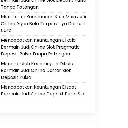
Bermain Judi Online Slot Deposit Pulsa
Tanpa Potongan
Mendapati Keuntungan Kala Main Judi
Online Agen Bola Terpercaya Deposit
50rb
Mendapatkan Keuntungan Dikala
Bermain Judi Online Slot Pragmatic
Deposit Pulsa Tanpa Potongan
Memperoleh Keuntungan Dikala
Bermain Judi Online Daftar Slot
Deposit Pulsa
Mendapatkan Keuntungan Disaat
Bermain Judi Online Deposit Pulsa Slot