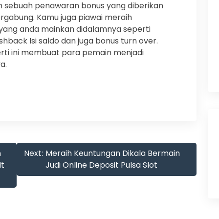
n sebuah penawaran bonus yang diberikan
rgabung. Kamu juga piawai meraih
 yang anda mainkan didalamnya seperti
hback Isi saldo dan juga bonus turn over.
ti ini membuat para pemain menjadi
a.
n
Next:
Meraih Keuntungan Dikala Bermain
it
Judi Online Deposit Pulsa Slot