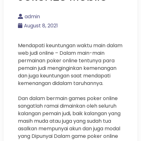
admin
August 8, 2021
Mendapati keuntungan waktu main dalam
web judi online – Dalam main-main
permainan poker online tentunya para
pemain judi menginginkan kemenangan
dan juga keuntungan saat mendapati
kemenangan didalam taruhannya.
Dan dalam bermain games poker online
sangatlah ramai dimainkan oleh seluruh
kalangan pemain judi, baik kalangan yang
masih muda atau juga yang sudah tua
asalkan mempunyai akun dan juga modal
yang Dipunyai Dalam game poker online