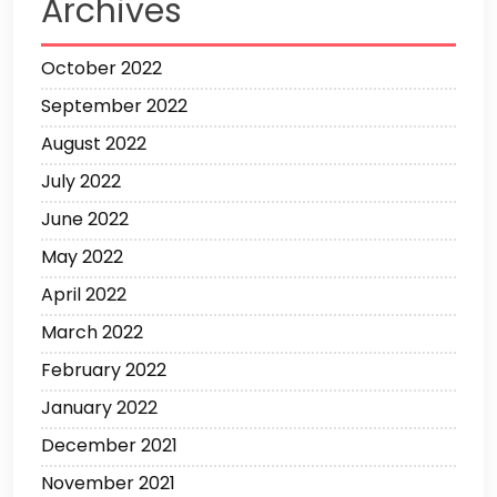
Archives
October 2022
September 2022
August 2022
July 2022
June 2022
May 2022
April 2022
March 2022
February 2022
January 2022
December 2021
November 2021