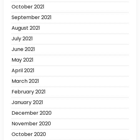
October 2021
September 2021
August 2021
July 2021
June 2021
May 2021
April 2021
March 2021
February 2021
January 2021
December 2020
November 2020
October 2020