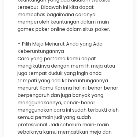
tersebut. Dibawah ini kita dapat
membahas bagaimana caranya
memperoleh keuntungan dalam main
games poker online dalam situs poker.
– Pilih Meja Menurut Anda yang Ada
Keberuntungannya
Cara yang pertama kamu dapat
mengikutinya dengan memilih meja atau
juga tempat duduk yang ingin anda
tempati yang ada keberuntungannya
menurut Kamu Karena hal ini benar benar
berpengaruh dan juga banyak yang
menggunakannya, benar-benar
menggunakan cara ini sudah terbukti oleh
semua pemain judi yang sudah
professional. Jadi sebelum main-main
sebaiknya kamu memastikan meja dan