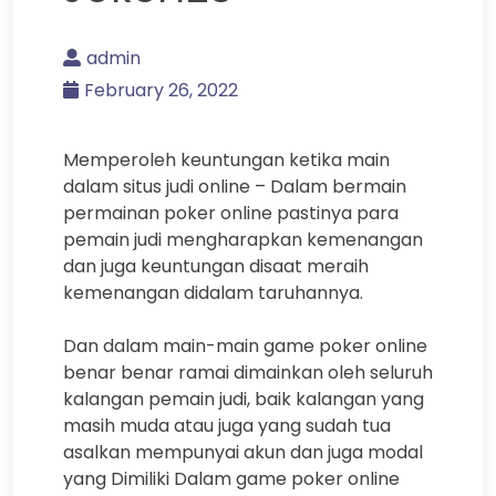
admin
February 26, 2022
Memperoleh keuntungan ketika main
dalam situs judi online – Dalam bermain
permainan poker online pastinya para
pemain judi mengharapkan kemenangan
dan juga keuntungan disaat meraih
kemenangan didalam taruhannya.
Dan dalam main-main game poker online
benar benar ramai dimainkan oleh seluruh
kalangan pemain judi, baik kalangan yang
masih muda atau juga yang sudah tua
asalkan mempunyai akun dan juga modal
yang Dimiliki Dalam game poker online