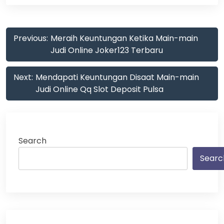
Post
Previous:
Meraih Keuntungan Ketika Main-main
navigation
Judi Online Joker123 Terbaru
Next:
Mendapati Keuntungan Disaat Main-main
Judi Online Qq Slot Deposit Pulsa
Search
Searc