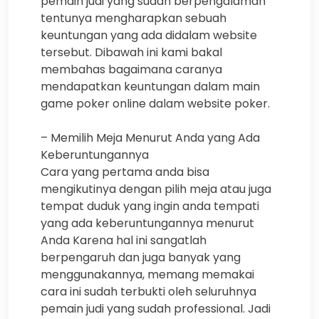
pemain judi yang sudah berpengalaman
tentunya mengharapkan sebuah
keuntungan yang ada didalam website
tersebut. Dibawah ini kami bakal
membahas bagaimana caranya
mendapatkan keuntungan dalam main
game poker online dalam website poker.
– Memilih Meja Menurut Anda yang Ada
Keberuntungannya
Cara yang pertama anda bisa
mengikutinya dengan pilih meja atau juga
tempat duduk yang ingin anda tempati
yang ada keberuntungannya menurut
Anda Karena hal ini sangatlah
berpengaruh dan juga banyak yang
menggunakannya, memang memakai
cara ini sudah terbukti oleh seluruhnya
pemain judi yang sudah professional. Jadi