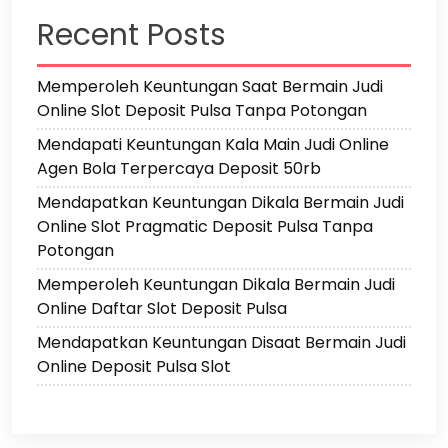
Recent Posts
Memperoleh Keuntungan Saat Bermain Judi
Online Slot Deposit Pulsa Tanpa Potongan
Mendapati Keuntungan Kala Main Judi Online
Agen Bola Terpercaya Deposit 50rb
Mendapatkan Keuntungan Dikala Bermain Judi
Online Slot Pragmatic Deposit Pulsa Tanpa
Potongan
Memperoleh Keuntungan Dikala Bermain Judi
Online Daftar Slot Deposit Pulsa
Mendapatkan Keuntungan Disaat Bermain Judi
Online Deposit Pulsa Slot