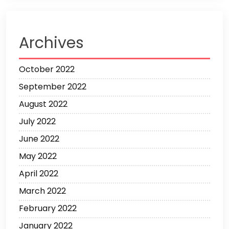
Archives
October 2022
September 2022
August 2022
July 2022
June 2022
May 2022
April 2022
March 2022
February 2022
January 2022