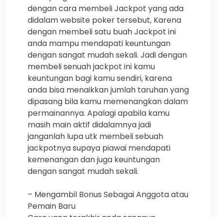
dengan cara membeli Jackpot yang ada
didalam website poker tersebut, Karena
dengan membeli satu buah Jackpot ini
anda mampu mendapati keuntungan
dengan sangat mudah sekali. Jadi dengan
membeli senuah jackpot ini kamu
keuntungan bagi kamu sendiri, karena
anda bisa menaikkan jumlah taruhan yang
dipasang bila kamu memenangkan dalam
permainannya. Apalagi apabila kamu
masih main aktif didalamnya jadi
janganlah lupa utk membeli sebuah
jackpotnya supaya piawai mendapati
kemenangan dan juga keuntungan
dengan sangat mudah sekali.
– Mengambil Bonus Sebagai Anggota atau
Pemain Baru