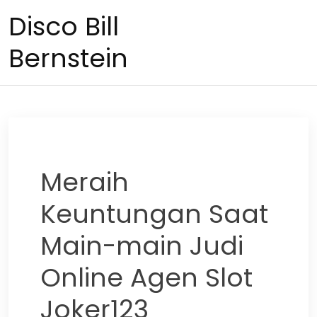
Skip
Disco Bill
to
content
Bernstein
Meraih
Keuntungan Saat
Main-main Judi
Online Agen Slot
Joker123