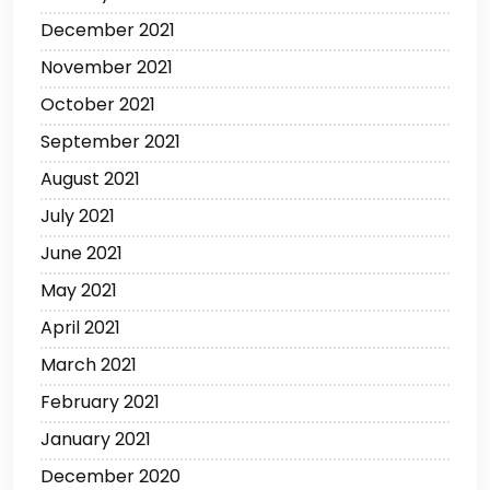
December 2021
November 2021
October 2021
September 2021
August 2021
July 2021
June 2021
May 2021
April 2021
March 2021
February 2021
January 2021
December 2020