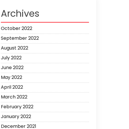
Archives
October 2022
September 2022
August 2022
July 2022
June 2022
May 2022
April 2022
March 2022
February 2022
January 2022
December 2021