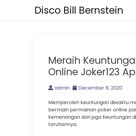
Skip
Disco Bill Bernstein
to
content
Meraih Keuntunga
Online Joker123 Ap
admin
December 8, 2020
Memperoleh keuntungan diwaktu mai
bermain permainan poker online pas
kemenangan dan juga keuntungan 
taruhannya.