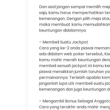
Dan asal jangan sampai memilih mej
saja, kamu harus memperhatikan te
kemenangan. Dengan pilih meja ata
maka membuat kamu memudahkan 
keuntungan didalamnya.
– Membeli Suatu Jackpot
Cara yang ke-2 anda piawai meman
ada didalam web poker tersebut, K
kamu mahir meraih keuntungan deng
membeli senuah jackpot ini kamu ke
piawai menaikkan jumlah taruhan y
permainannya. Terlebih apabila kamu
janganlah lupa utk membeli suatu 
kemenangan dan juga keuntungan de
– Mengambil Bonus Sebagai Anggota
Cara yang terakhir anda mahir me