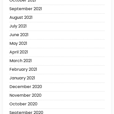
October 2021
September 2021
August 2021
July 2021
June 2021
May 2021
April 2021
March 2021
February 2021
January 2021
December 2020
November 2020
October 2020
September 2020