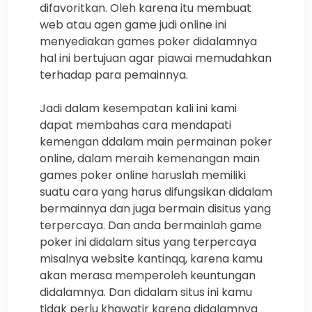
difavoritkan. Oleh karena itu membuat
web atau agen game judi online ini
menyediakan games poker didalamnya
hal ini bertujuan agar piawai memudahkan
terhadap para pemainnya.
Jadi dalam kesempatan kali ini kami
dapat membahas cara mendapati
kemengan ddalam main permainan poker
online, dalam meraih kemenangan main
games poker online haruslah memiliki
suatu cara yang harus difungsikan didalam
bermainnya dan juga bermain disitus yang
terpercaya. Dan anda bermainlah game
poker ini didalam situs yang terpercaya
misalnya website kantinqq, karena kamu
akan merasa memperoleh keuntungan
didalamnya. Dan didalam situs ini kamu
tidak perlu khawatir karena didalamnya