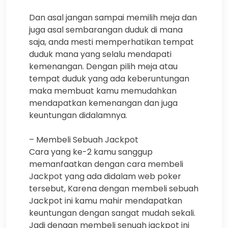
Dan asal jangan sampai memilih meja dan
juga asal sembarangan duduk di mana
saja, anda mesti memperhatikan tempat
duduk mana yang selalu mendapati
kemenangan. Dengan pilih meja atau
tempat duduk yang ada keberuntungan
maka membuat kamu memudahkan
mendapatkan kemenangan dan juga
keuntungan didalamnya.
– Membeli Sebuah Jackpot
Cara yang ke-2 kamu sanggup
memanfaatkan dengan cara membeli
Jackpot yang ada didalam web poker
tersebut, Karena dengan membeli sebuah
Jackpot ini kamu mahir mendapatkan
keuntungan dengan sangat mudah sekali.
Jadi dengan membeli senuah jackpot ini