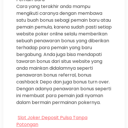
Cara yang terakhir anda mampu
mengikuti caranya dengan membawa
satu buah bonus sebagi pemain baru atau
pemain pemula, karena sudah pasti setiap
website poker online selalu memberikan
sebuah penawaran bonus yang diberikan
terhadap para pemain yang baru
bergabung. Anda juga bisa mendapati
tawaran bonus dari situs website yang
anda mainkan didalamnya seperti
penawaran bonus referral, bonus
cashback Depo dan juga bonus turn over.
Dengan adanya penawaran bonus seperti
ini membuat para pemain jadi nyaman
dalam bermain permainan pokernya.
Slot Joker Deposit Pulsa Tanpa
Potongan