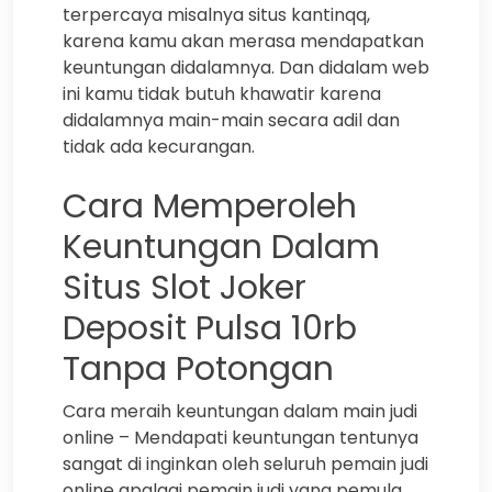
terpercaya misalnya situs kantinqq,
karena kamu akan merasa mendapatkan
keuntungan didalamnya. Dan didalam web
ini kamu tidak butuh khawatir karena
didalamnya main-main secara adil dan
tidak ada kecurangan.
Cara Memperoleh
Keuntungan Dalam
Situs Slot Joker
Deposit Pulsa 10rb
Tanpa Potongan
Cara meraih keuntungan dalam main judi
online – Mendapati keuntungan tentunya
sangat di inginkan oleh seluruh pemain judi
online apalagi pemain judi yang pemula.