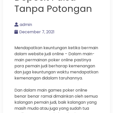
Tanpa Potongan
admin
December 7, 2021
Mendapatkan keuntungan ketika bermain
dalam website judi online – Dalam main-
main permainan poker online pastinya
para pemain judi berharap kemenangan
dan juga keuntungan waktu mendapatkan
kemenangan didalam taruhannya.
Dan dalam main games poker online
benar benar ramai dimainkan oleh semua
kalangan pemain judi, baik kalangan yang
masih muda atau juga yang sudah tua