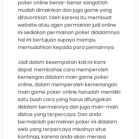
poker online benar-benar sangatlah
mudah dimainkan dan juga game yang
difavoritkan. Oleh karena itu membuat
website atau agen permainan judi online
ini sediakan permainan poker didalamnya
hal ini bertujuan supaya mampu
memudahkan kepada para pemainnya.
Jadi dalam kesempatan kali ini kami
dapat membahas cara memperoleh
kemengan ddalam main game poker
online, dalam memperoleh kemenangan
main game poker online haruslah memiliki
satu buah cara yang harus difungsikan
didalam bermainnya dan juga main-main
disitus yang terpercaya. Dan anda
bermainlah permainan poker ini didalam
web yang terpercaya misalnya situs
kantinqq, karena anda akan merasa