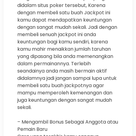
didalam situs poker tersebut, Karena
dengan membeli satu buah Jackpot ini
kamu dapat mendapatkan keuntungan
dengan sangat mudah sekali. Jadi dengan
membeli senuah jackpot ini anda
keuntungan bagi kamu sendiri, karena
kamu mahir menaikkan jumlah taruhan
yang dipasang bila anda memenangkan
dalam permainannya. Terlebih
seandainya anda masih bermain aktif
didalamnya jadi jangan sampai lupa untuk
membeli satu buah jackpotnya agar
mampu memperoleh kemenangan dan
juga keuntungan dengan sangat mudah
sekali.
– Mengambil Bonus Sebagai Anggota atau
Pemain Baru