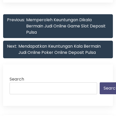
Post
Previous:
Memperoleh Keuntungan Dikala
navigation
Bermain Judi Online Game Slot Deposit
Pulsa
Next:
Mendapatkan Keuntungan Kala Bermain
Judi Online Poker Online Deposit Pulsa
Search
Searc