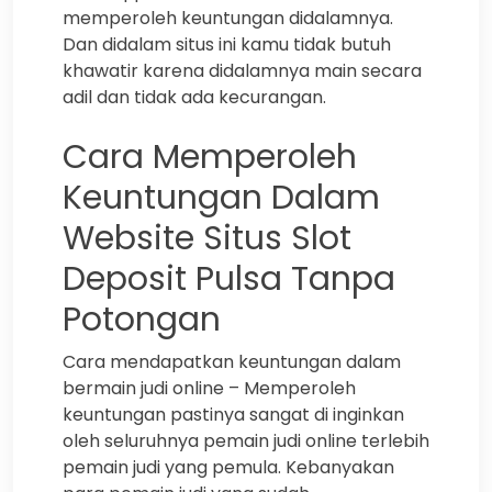
memperoleh keuntungan didalamnya.
Dan didalam situs ini kamu tidak butuh
khawatir karena didalamnya main secara
adil dan tidak ada kecurangan.
Cara Memperoleh
Keuntungan Dalam
Website Situs Slot
Deposit Pulsa Tanpa
Potongan
Cara mendapatkan keuntungan dalam
bermain judi online – Memperoleh
keuntungan pastinya sangat di inginkan
oleh seluruhnya pemain judi online terlebih
pemain judi yang pemula. Kebanyakan