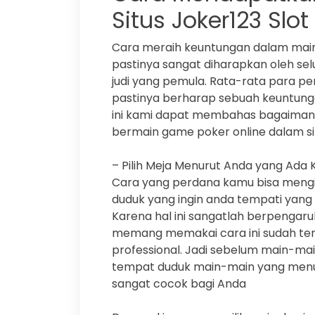
Situs Joker123 Slot
Cara meraih keuntungan dalam main
pastinya sangat diharapkan oleh sel
judi yang pemula. Rata-rata para p
pastinya berharap sebuah keuntunga
ini kami dapat membahas bagaima
bermain game poker online dalam si
– Pilih Meja Menurut Anda yang Ad
Cara yang perdana kamu bisa mengik
duduk yang ingin anda tempati yan
Karena hal ini sangatlah berpenga
memang memakai cara ini sudah terb
professional. Jadi sebelum main-ma
tempat duduk main-main yang menu
sangat cocok bagi Anda