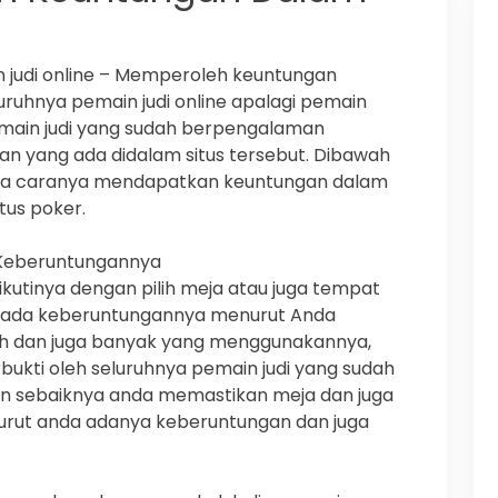
 judi online – Memperoleh keuntungan
uruhnya pemain judi online apalagi pemain
emain judi yang sudah berpengalaman
n yang ada didalam situs tersebut. Dibawah
na caranya mendapatkan keuntungan dalam
tus poker.
a Keberuntungannya
utinya dengan pilih meja atau juga tempat
g ada keberuntungannya menurut Anda
ruh dan juga banyak yang menggunakannya,
ukti oleh seluruhnya pemain judi yang sudah
in sebaiknya anda memastikan meja dan juga
rut anda adanya keberuntungan dan juga