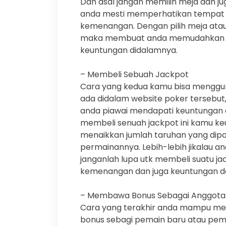
Dan asal jangan memilih meja dan j
anda mesti memperhatikan tempat 
kemenangan. Dengan pilih meja ata
maka membuat anda memudahkan 
keuntungan didalamnya.
– Membeli Sebuah Jackpot
Cara yang kedua kamu bisa menggu
ada didalam website poker tersebut
anda piawai mendapati keuntungan 
membeli senuah jackpot ini kamu keu
menaikkan jumlah taruhan yang di
permainannya. Lebih-lebih jikalau a
janganlah lupa utk membeli suatu j
kemenangan dan juga keuntungan de
– Membawa Bonus Sebagai Anggota 
Cara yang terakhir anda mampu m
bonus sebagi pemain baru atau pema