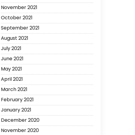
November 2021
October 2021
September 2021
August 2021
July 2021
June 2021
May 2021
April 2021
March 2021
February 2021
January 2021
December 2020
November 2020