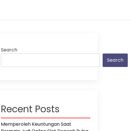
Search
Search
Recent Posts
Memperoleh Keuntungan Saat