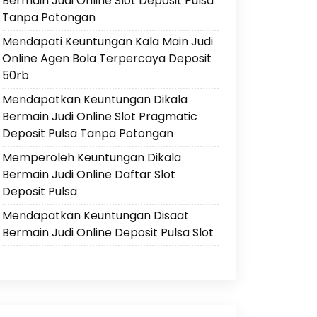
Bermain Judi Online Slot Deposit Pulsa
Tanpa Potongan
Mendapati Keuntungan Kala Main Judi
Online Agen Bola Terpercaya Deposit
50rb
Mendapatkan Keuntungan Dikala
Bermain Judi Online Slot Pragmatic
Deposit Pulsa Tanpa Potongan
Memperoleh Keuntungan Dikala
Bermain Judi Online Daftar Slot
Deposit Pulsa
Mendapatkan Keuntungan Disaat
Bermain Judi Online Deposit Pulsa Slot