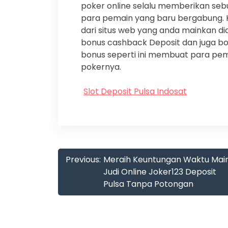
poker online selalu memberikan se
para pemain yang baru bergabung.
dari situs web yang anda mainkan d
bonus cashback Deposit dan juga b
bonus seperti ini membuat para pe
pokernya.
Slot Deposit Pulsa Indosat
Post
Previous:
Meraih Keuntungan Waktu Mai
navigation
Judi Online Joker123 Deposit
Pulsa Tanpa Potongan