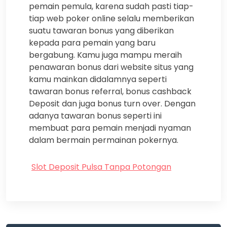
pemain pemula, karena sudah pasti tiap-
tiap web poker online selalu memberikan
suatu tawaran bonus yang diberikan
kepada para pemain yang baru
bergabung. Kamu juga mampu meraih
penawaran bonus dari website situs yang
kamu mainkan didalamnya seperti
tawaran bonus referral, bonus cashback
Deposit dan juga bonus turn over. Dengan
adanya tawaran bonus seperti ini
membuat para pemain menjadi nyaman
dalam bermain permainan pokernya.
Slot Deposit Pulsa Tanpa Potongan