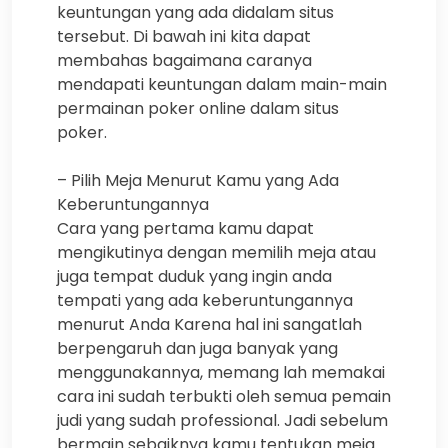
keuntungan yang ada didalam situs
tersebut. Di bawah ini kita dapat
membahas bagaimana caranya
mendapati keuntungan dalam main-main
permainan poker online dalam situs
poker.
– Pilih Meja Menurut Kamu yang Ada
Keberuntungannya
Cara yang pertama kamu dapat
mengikutinya dengan memilih meja atau
juga tempat duduk yang ingin anda
tempati yang ada keberuntungannya
menurut Anda Karena hal ini sangatlah
berpengaruh dan juga banyak yang
menggunakannya, memang lah memakai
cara ini sudah terbukti oleh semua pemain
judi yang sudah professional. Jadi sebelum
bermain sebaiknya kamu tentukan meja