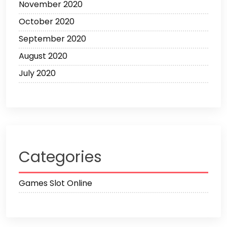
November 2020
October 2020
September 2020
August 2020
July 2020
Categories
Games Slot Online