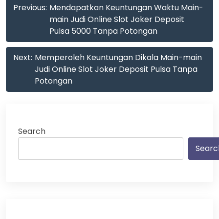
Post
Previous:
Mendapatkan Keuntungan Waktu Main-
navigation
main Judi Online Slot Joker Deposit
Pulsa 5000 Tanpa Potongan
Next:
Memperoleh Keuntungan Dikala Main-main
Judi Online Slot Joker Deposit Pulsa Tanpa
Potongan
Search
Searc