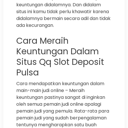
keuntungan didalamnya. Dan didalam
situs ini kamu tidak perlu khawatir karena
didalamnya bermain secara adil dan tidak
ada kecurangan.
Cara Meraih
Keuntungan Dalam
Situs Qq Slot Deposit
Pulsa
Cara mendapatkan keuntungan dalam
main-main judi online – Meraih
keuntungan pastinya sangat di inginkan
oleh semua pemain judi online apalagi
pemain judi yang pemula. Rata-rata para
pemain judi yang sudah berpengalaman
tentunya mengharapkan satu buah