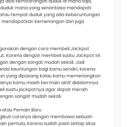
uga asal sembarangan duduk di mana saja,
duduk mana yang senantiasa mendapati
atau tempat duduk yang ada keberuntungan
mendapatkan kemenangan dan juga
unakan dengan cara membeli Jackpot
ut, Karena dengan membeli suatu Jackpot ini
an dengan sangat mudah sekali. Jadi
anda keuntungan bagi kamu sendiri, karena
han yang dipasang kalau kamu memenangkan
ainya kamu masih bermain aktif didalamnya
eli suatu jackpotnya agar dapat meraih
ngan sangat mudah sekali.
 atau Pemain Baru
ngikuti caranya dengan membawa sebuah
n pemula, karena sudah pasti setiap situs