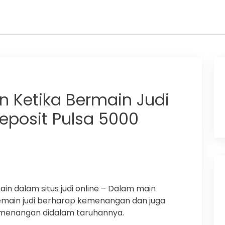
 Ketika Bermain Judi
Deposit Pulsa 5000
n dalam situs judi online – Dalam main
emain judi berharap kemenangan dan juga
menangan didalam taruhannya.