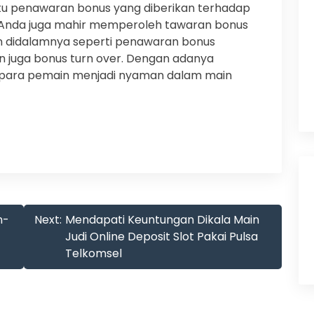
tu penawaran bonus yang diberikan terhadap
 Anda juga mahir memperoleh tawaran bonus
n didalamnya seperti penawaran bonus
an juga bonus turn over. Dengan adanya
 para pemain menjadi nyaman dalam main
n-
Next:
Mendapati Keuntungan Dikala Main
Judi Online Deposit Slot Pakai Pulsa
Telkomsel