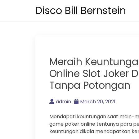
Skip
Disco Bill Bernstein
to
content
Meraih Keuntungan
Online Slot Joker 
Tanpa Potongan
admin
March 20, 2021
Mendapati keuntungan saat main-mai
game poker online tentunya para p
keuntungan dikala mendapatkan ke