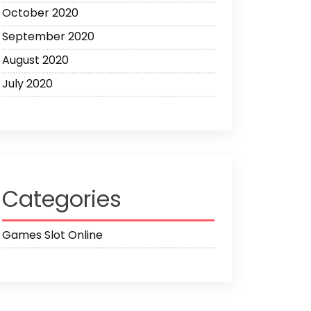
October 2020
September 2020
August 2020
July 2020
Categories
Games Slot Online