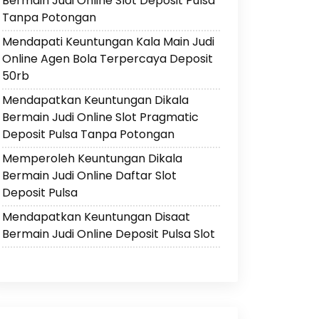
Bermain Judi Online Slot Deposit Pulsa
Tanpa Potongan
Mendapati Keuntungan Kala Main Judi
Online Agen Bola Terpercaya Deposit
50rb
Mendapatkan Keuntungan Dikala
Bermain Judi Online Slot Pragmatic
Deposit Pulsa Tanpa Potongan
Memperoleh Keuntungan Dikala
Bermain Judi Online Daftar Slot
Deposit Pulsa
Mendapatkan Keuntungan Disaat
Bermain Judi Online Deposit Pulsa Slot