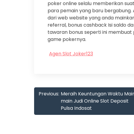
poker online selalu memberikan sua
para pemain yang baru bergabung.
dari web website yang anda mainka
referral, bonus cashback Isi saldo d
tawaran bonus seperti ini membuat
game pokernya.
Agen Slot Joker123
Post
Previous:
Meraih Keuntungan Waktu Mai
navigation
main Judi Online Slot Deposit
Pulsa Indosat