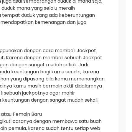
n juga asal sembarangan duduk di mana saja,
duduk mana yang selalu meraih
u tempat duduk yang ada keberuntungan
mendapatkan kemenangan dan juga
gunakan dengan cara membeli Jackpot
ut, Karena dengan membeli sebuah Jackpot
gan dengan sangat mudah sekali. Jadi
anda keuntungan bagi kamu sendiri, karena
uhan yang dipasang bila kamu memenangkan
ainya kamu masih bermain aktif didalamnya
li sebuah jackpotnya agar mahir
keuntungan dengan sangat mudah sekali.
atau Pemain Baru
ngikuti caranya dengan membawa satu buah
in pemula, karena sudah tentu setiap web