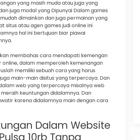
alangan yang masih muda atau juga yang
dan juga modal yang Dipunyai Dalam games
 mudah dimainkan dan juga permainan yang
 situs atau agen games judi online ini
mnya hal ini bertujuan biar piawai
nnya.
ta akan membahas cara mendapati kemengan
r online, dalam memperoleh kemenangan
uslah memiliki sebuah cara yang harus
juga main-main disitus yang terpercaya. Dan
idalam web yang terpercaya misalnya web
 meraih keuntungan didalamnya. Dan
khawatir karena didalamnya main dengan cara
tungan Dalam Website
 Pulsa 10rb Tanpa