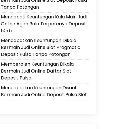
Bermain Judi Online Slot Deposit Pulsa
Tanpa Potongan
Mendapati Keuntungan Kala Main Judi
Online Agen Bola Terpercaya Deposit
50rb
Mendapatkan Keuntungan Dikala
Bermain Judi Online Slot Pragmatic
Deposit Pulsa Tanpa Potongan
Memperoleh Keuntungan Dikala
Bermain Judi Online Daftar Slot
Deposit Pulsa
Mendapatkan Keuntungan Disaat
Bermain Judi Online Deposit Pulsa Slot