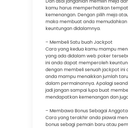
Dan asal janganlah memilih meja da
kamu harus memperhatikan tempat 
kemenangan. Dengan pilih meja ata
maka membuat anda memudahkan 
keuntungan didalamnya.
– Membeli Satu buah Jackpot
Cara yang kedua kamu mampu meng
yang ada didalam web poker terseb
ini anda dapat memperoleh keuntun
dengan membeli senuah jackpot ini 
anda mampu menaikkan jumlah tar
dalam permainannya. Apalagi seand
jadi jangan sampai lupa buat membe
mendapatkan kemenangan dan juga 
– Membawa Bonus Sebagai Anggota 
Cara yang terakhir anda piawai me
bonus sebagi pemain baru atau pema