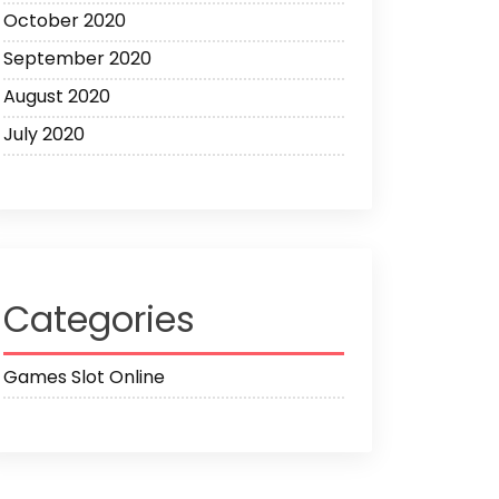
October 2020
September 2020
August 2020
July 2020
Categories
Games Slot Online