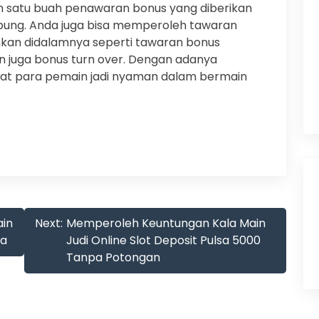
n satu buah penawaran bonus yang diberikan
bung. Anda juga bisa memperoleh tawaran
inkan didalamnya seperti tawaran bonus
an juga bonus turn over. Dengan adanya
at para pemain jadi nyaman dalam bermain
ain
Next:
Memperoleh Keuntungan Kala Main
ya
Judi Online Slot Deposit Pulsa 5000
Tanpa Potongan