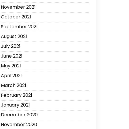
November 2021
October 2021
September 2021
August 2021
July 2021
June 2021
May 2021
April 2021
March 2021
February 2021
January 2021
December 2020
November 2020