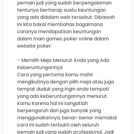
pemain judi yang sudah berpengalaman
tentunya berharap suatu keuntungan
yang ada didalam web tersebut. Dibawah
ini kita bakal membahas bagaimana
caranya mendapatkan keuntungan
dalam main games poker online dalam
website poker.
– Memilih Meja Menurut Anda yang Ada
Keberuntungannya
Cara yang pertama kamu mahir
mengikutinya dengan pilih meja atau juga
tempat duduk yang ingin anda tempati
yang ada keberuntungannya menurut
Kamu Karena hal ini sangatlah
berpengaruh dan juga banyak yang
menggunakannya, benar-benar memakai
cara ini sudah terbukti oleh seluruh
pemain judi yang sudah professional. Jadi