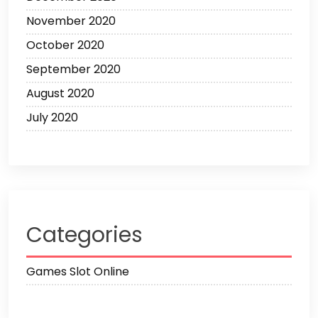
November 2020
October 2020
September 2020
August 2020
July 2020
Categories
Games Slot Online