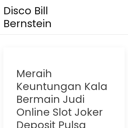
Skip
Disco Bill
to
content
Bernstein
Meraih
Keuntungan Kala
Bermain Judi
Online Slot Joker
Deposit Pulsa