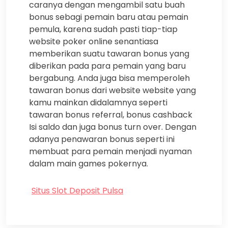
caranya dengan mengambil satu buah
bonus sebagi pemain baru atau pemain
pemula, karena sudah pasti tiap-tiap
website poker online senantiasa
memberikan suatu tawaran bonus yang
diberikan pada para pemain yang baru
bergabung. Anda juga bisa memperoleh
tawaran bonus dari website website yang
kamu mainkan didalamnya seperti
tawaran bonus referral, bonus cashback
Isi saldo dan juga bonus turn over. Dengan
adanya penawaran bonus seperti ini
membuat para pemain menjadi nyaman
dalam main games pokernya.
Situs Slot Deposit Pulsa