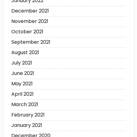
January 2022
December 2021
November 2021
October 2021
September 2021
August 2021
July 2021
June 2021
May 2021
April 2021
March 2021
February 2021
January 2021
December 2020