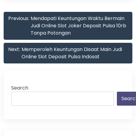
Post
Previous:
Mendapati Keuntungan Waktu Bermain
navigation
Judi Online Slot Joker Deposit Pulsa 10rb
Tanpa Potongan
Next:
Memperoleh Keuntungan Disaat Main Judi
Online Slot Deposit Pulsa Indosat
Search
Searc