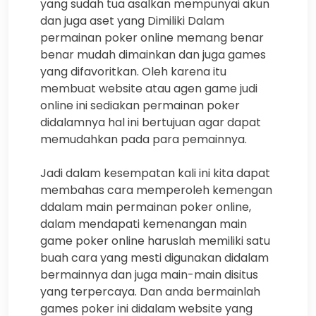
yang sudah tua asalkan mempunyai akun
dan juga aset yang Dimiliki Dalam
permainan poker online memang benar
benar mudah dimainkan dan juga games
yang difavoritkan. Oleh karena itu
membuat website atau agen game judi
online ini sediakan permainan poker
didalamnya hal ini bertujuan agar dapat
memudahkan pada para pemainnya.
Jadi dalam kesempatan kali ini kita dapat
membahas cara memperoleh kemengan
ddalam main permainan poker online,
dalam mendapati kemenangan main
game poker online haruslah memiliki satu
buah cara yang mesti digunakan didalam
bermainnya dan juga main-main disitus
yang terpercaya. Dan anda bermainlah
games poker ini didalam website yang