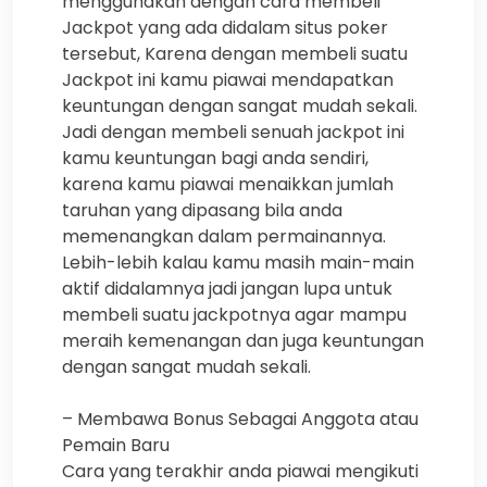
menggunakan dengan cara membeli
Jackpot yang ada didalam situs poker
tersebut, Karena dengan membeli suatu
Jackpot ini kamu piawai mendapatkan
keuntungan dengan sangat mudah sekali.
Jadi dengan membeli senuah jackpot ini
kamu keuntungan bagi anda sendiri,
karena kamu piawai menaikkan jumlah
taruhan yang dipasang bila anda
memenangkan dalam permainannya.
Lebih-lebih kalau kamu masih main-main
aktif didalamnya jadi jangan lupa untuk
membeli suatu jackpotnya agar mampu
meraih kemenangan dan juga keuntungan
dengan sangat mudah sekali.
– Membawa Bonus Sebagai Anggota atau
Pemain Baru
Cara yang terakhir anda piawai mengikuti