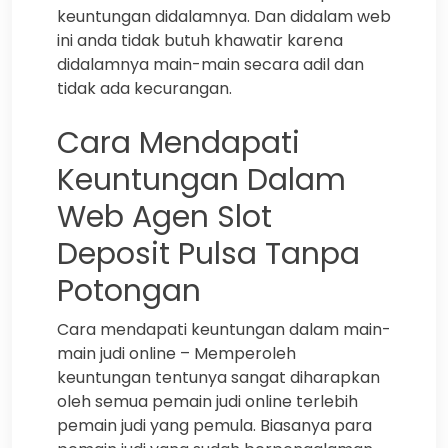
keuntungan didalamnya. Dan didalam web
ini anda tidak butuh khawatir karena
didalamnya main-main secara adil dan
tidak ada kecurangan.
Cara Mendapati
Keuntungan Dalam
Web Agen Slot
Deposit Pulsa Tanpa
Potongan
Cara mendapati keuntungan dalam main-
main judi online – Memperoleh
keuntungan tentunya sangat diharapkan
oleh semua pemain judi online terlebih
pemain judi yang pemula. Biasanya para