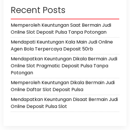
Recent Posts
Memperoleh Keuntungan Saat Bermain Judi
Online Slot Deposit Pulsa Tanpa Potongan
Mendapati Keuntungan Kala Main Judi Online
Agen Bola Terpercaya Deposit 50rb
Mendapatkan Keuntungan Dikala Bermain Judi
Online Slot Pragmatic Deposit Pulsa Tanpa
Potongan
Memperoleh Keuntungan Dikala Bermain Judi
Online Daftar Slot Deposit Pulsa
Mendapatkan Keuntungan Disaat Bermain Judi
Online Deposit Pulsa Slot