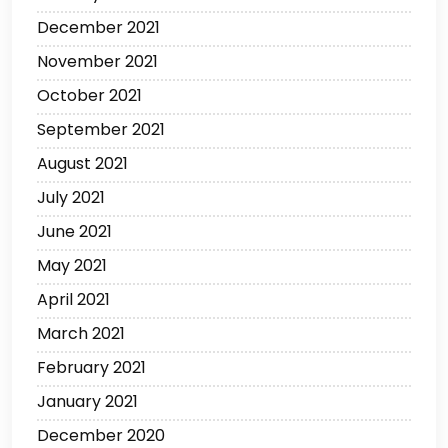
December 2021
November 2021
October 2021
September 2021
August 2021
July 2021
June 2021
May 2021
April 2021
March 2021
February 2021
January 2021
December 2020