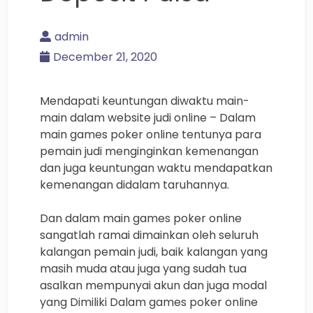
admin
December 21, 2020
Mendapati keuntungan diwaktu main-
main dalam website judi online – Dalam
main games poker online tentunya para
pemain judi menginginkan kemenangan
dan juga keuntungan waktu mendapatkan
kemenangan didalam taruhannya.
Dan dalam main games poker online
sangatlah ramai dimainkan oleh seluruh
kalangan pemain judi, baik kalangan yang
masih muda atau juga yang sudah tua
asalkan mempunyai akun dan juga modal
yang Dimiliki Dalam games poker online