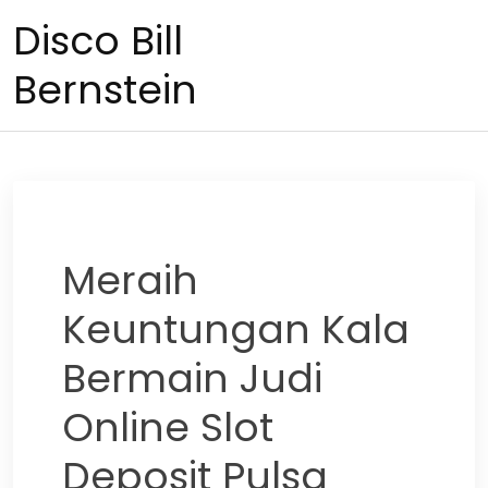
Skip
Disco Bill
to
content
Bernstein
Meraih
Keuntungan Kala
Bermain Judi
Online Slot
Deposit Pulsa