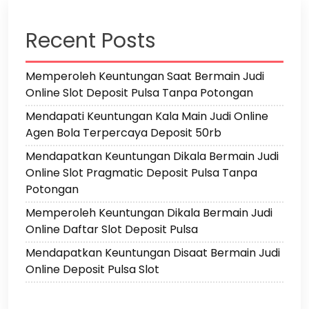
Recent Posts
Memperoleh Keuntungan Saat Bermain Judi
Online Slot Deposit Pulsa Tanpa Potongan
Mendapati Keuntungan Kala Main Judi Online
Agen Bola Terpercaya Deposit 50rb
Mendapatkan Keuntungan Dikala Bermain Judi
Online Slot Pragmatic Deposit Pulsa Tanpa
Potongan
Memperoleh Keuntungan Dikala Bermain Judi
Online Daftar Slot Deposit Pulsa
Mendapatkan Keuntungan Disaat Bermain Judi
Online Deposit Pulsa Slot