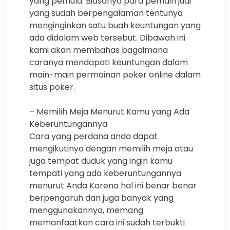
yang pemula. Biasanya para pemain judi
yang sudah berpengalaman tentunya
menginginkan satu buah keuntungan yang
ada didalam web tersebut. Dibawah ini
kami akan membahas bagaimana
caranya mendapati keuntungan dalam
main-main permainan poker online dalam
situs poker.
– Memilih Meja Menurut Kamu yang Ada
Keberuntungannya
Cara yang perdana anda dapat
mengikutinya dengan memilih meja atau
juga tempat duduk yang ingin kamu
tempati yang ada keberuntungannya
menurut Anda Karena hal ini benar benar
berpengaruh dan juga banyak yang
menggunakannya, memang
memanfaatkan cara ini sudah terbukti