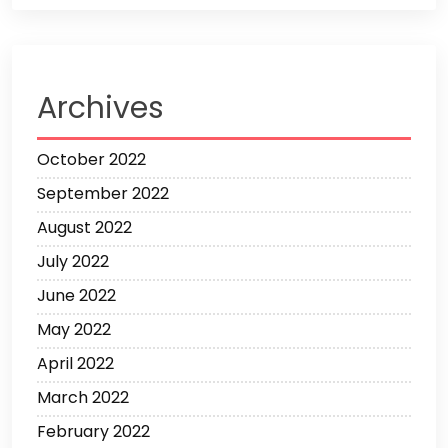
Archives
October 2022
September 2022
August 2022
July 2022
June 2022
May 2022
April 2022
March 2022
February 2022