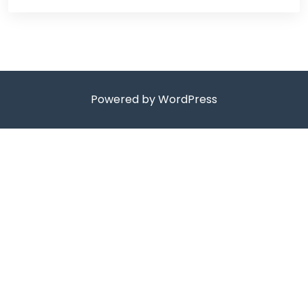
Powered by WordPress