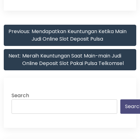
Post
Previous:
Mendapatkan Keuntungan Ketika Main
navigation
Judi Online Slot Deposit Pulsa
Next:
Meraih Keuntungan Saat Main-main Judi
Online Deposit Slot Pakai Pulsa Telkomsel
Search
Searc