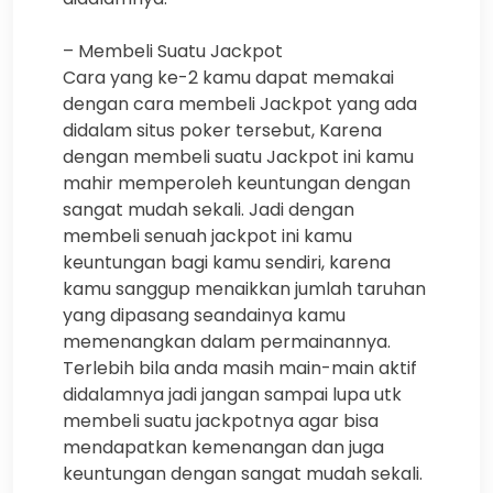
– Membeli Suatu Jackpot
Cara yang ke-2 kamu dapat memakai
dengan cara membeli Jackpot yang ada
didalam situs poker tersebut, Karena
dengan membeli suatu Jackpot ini kamu
mahir memperoleh keuntungan dengan
sangat mudah sekali. Jadi dengan
membeli senuah jackpot ini kamu
keuntungan bagi kamu sendiri, karena
kamu sanggup menaikkan jumlah taruhan
yang dipasang seandainya kamu
memenangkan dalam permainannya.
Terlebih bila anda masih main-main aktif
didalamnya jadi jangan sampai lupa utk
membeli suatu jackpotnya agar bisa
mendapatkan kemenangan dan juga
keuntungan dengan sangat mudah sekali.