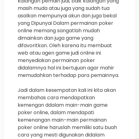
kalangan pemain judi, baik kalangan yang
masih muda atau juga yang sudah tua
asalkan mempunyai akun dan juga bekal
yang Dipunyai Dalam permainan poker
online memang sangatlah mudah
dimainkan dan juga game yang
difavoritkan. Oleh karena itu membuat
web atau agen game judi online ini
menyediakan permainan poker
didalamnya hal ini bertujuan agar mahir
memudahkan terhadap para pemainnya.
Jadi dalam kesempatan kali ini kita akan
membahas cara mendapatkan
kemengan ddalam main-main game
poker online, dalam mendapati
kemenangan main-main permainan
poker online haruslah memiliki satu buah
cara yang mesti digunakan didalam