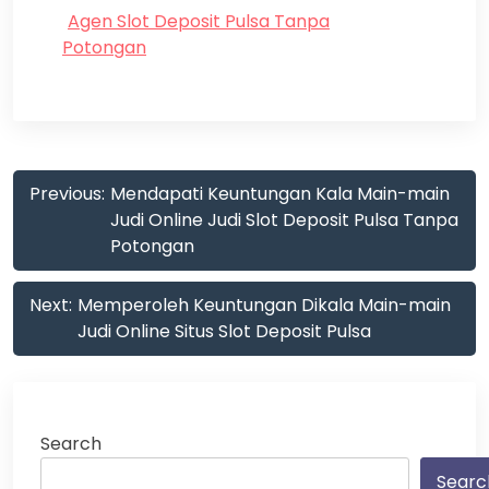
Agen Slot Deposit Pulsa Tanpa
Potongan
Post
Previous:
Mendapati Keuntungan Kala Main-main
navigation
Judi Online Judi Slot Deposit Pulsa Tanpa
Potongan
Next:
Memperoleh Keuntungan Dikala Main-main
Judi Online Situs Slot Deposit Pulsa
Search
Searc