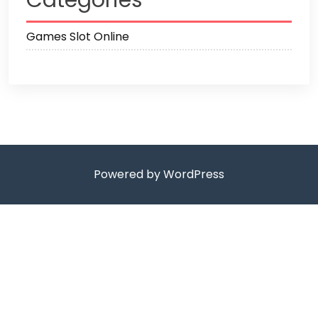
Categories
Games Slot Online
Powered by WordPress