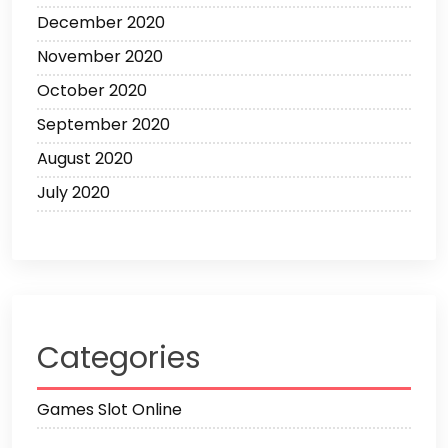
December 2020
November 2020
October 2020
September 2020
August 2020
July 2020
Categories
Games Slot Online