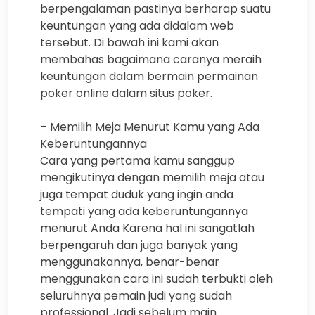
berpengalaman pastinya berharap suatu
keuntungan yang ada didalam web
tersebut. Di bawah ini kami akan
membahas bagaimana caranya meraih
keuntungan dalam bermain permainan
poker online dalam situs poker.
– Memilih Meja Menurut Kamu yang Ada
Keberuntungannya
Cara yang pertama kamu sanggup
mengikutinya dengan memilih meja atau
juga tempat duduk yang ingin anda
tempati yang ada keberuntungannya
menurut Anda Karena hal ini sangatlah
berpengaruh dan juga banyak yang
menggunakannya, benar-benar
menggunakan cara ini sudah terbukti oleh
seluruhnya pemain judi yang sudah
professional. Jadi sebelum main