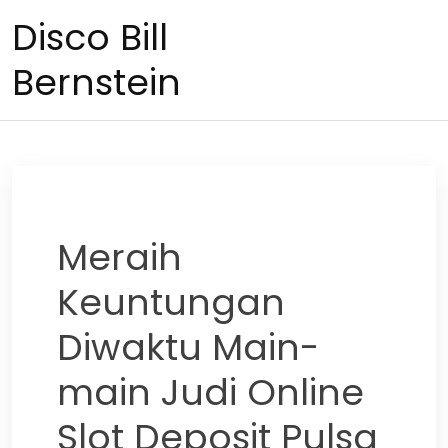
Skip
Disco Bill
to
content
Bernstein
Meraih
Keuntungan
Diwaktu Main-
main Judi Online
Slot Deposit Pulsa