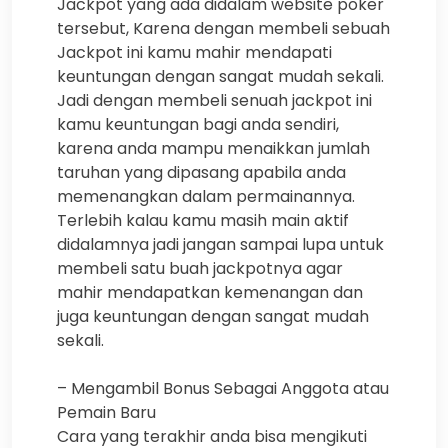
Jackpot yang ada didalam website poker
tersebut, Karena dengan membeli sebuah
Jackpot ini kamu mahir mendapati
keuntungan dengan sangat mudah sekali.
Jadi dengan membeli senuah jackpot ini
kamu keuntungan bagi anda sendiri,
karena anda mampu menaikkan jumlah
taruhan yang dipasang apabila anda
memenangkan dalam permainannya.
Terlebih kalau kamu masih main aktif
didalamnya jadi jangan sampai lupa untuk
membeli satu buah jackpotnya agar
mahir mendapatkan kemenangan dan
juga keuntungan dengan sangat mudah
sekali.
– Mengambil Bonus Sebagai Anggota atau
Pemain Baru
Cara yang terakhir anda bisa mengikuti