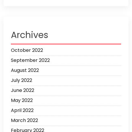
Archives
October 2022
September 2022
August 2022
July 2022
June 2022
May 2022
April 2022
March 2022
February 2022