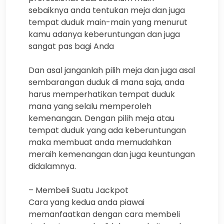
sebaiknya anda tentukan meja dan juga
tempat duduk main-main yang menurut
kamu adanya keberuntungan dan juga
sangat pas bagi Anda
Dan asal janganlah pilih meja dan juga asal
sembarangan duduk di mana saja, anda
harus memperhatikan tempat duduk
mana yang selalu memperoleh
kemenangan. Dengan pilih meja atau
tempat duduk yang ada keberuntungan
maka membuat anda memudahkan
meraih kemenangan dan juga keuntungan
didalamnya.
– Membeli Suatu Jackpot
Cara yang kedua anda piawai
memanfaatkan dengan cara membeli