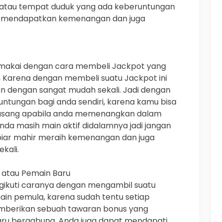
atau tempat duduk yang ada keberuntungan
mendapatkan kemenangan dan juga
makai dengan cara membeli Jackpot yang
, Karena dengan membeli suatu Jackpot ini
 dengan sangat mudah sekali. Jadi dengan
untungan bagi anda sendiri, karena kamu bisa
pasang apabila anda memenangkan dalam
nda masih main aktif didalamnya jadi jangan
biar mahir meraih kemenangan dan juga
kali.
atau Pemain Baru
gikuti caranya dengan mengambil suatu
in pemula, karena sudah tentu setiap
emberikan sebuah tawaran bonus yang
aru bergabung. Anda juga dapat mendapati