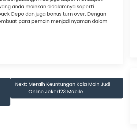
yang anda mainkan didalamnya seperti
back Depo dan juga bonus turn over. Dengan
 membuat para pemain menjadi nyaman dalam
Next:
Meraih Keuntungan Kala Main Judi
Online Joker123 Mobile