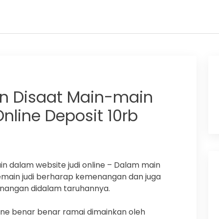
n Disaat Main-main
Online Deposit 10rb
 dalam website judi online – Dalam main
emain judi berharap kemenangan dan juga
angan didalam taruhannya.
ne benar benar ramai dimainkan oleh