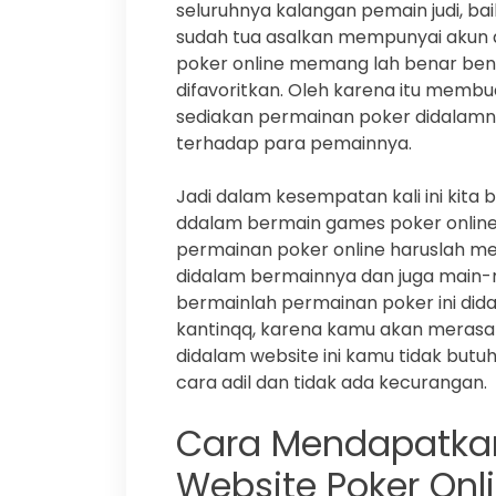
seluruhnya kalangan pemain judi, ba
sudah tua asalkan mempunyai akun 
poker online memang lah benar ben
difavoritkan. Oleh karena itu membua
sediakan permainan poker didalamny
terhadap para pemainnya.
Jadi dalam kesempatan kali ini ki
ddalam bermain games poker onlin
permainan poker online haruslah me
didalam bermainnya dan juga main-m
bermainlah permainan poker ini di
kantinqq, karena kamu akan merasa
didalam website ini kamu tidak but
cara adil dan tidak ada kecurangan.
Cara Mendapatka
Website Poker Onli