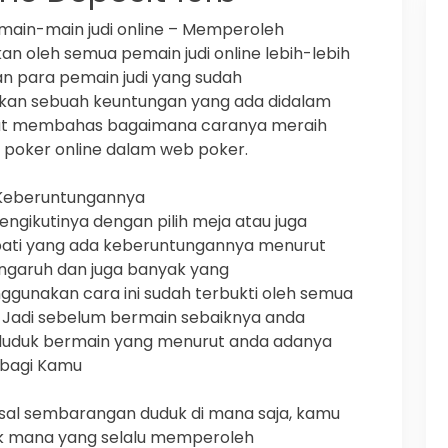
ain-main judi online – Memperoleh
an oleh semua pemain judi online lebih-lebih
n para pemain judi yang sudah
kan sebuah keuntungan yang ada didalam
apat membahas bagaimana caranya meraih
poker online dalam web poker.
a Keberuntungannya
ikutinya dengan pilih meja atau juga
pati yang ada keberuntungannya menurut
engaruh dan juga banyak yang
unakan cara ini sudah terbukti oleh semua
. Jadi sebelum bermain sebaiknya anda
duduk bermain yang menurut anda adanya
 bagi Kamu
 asal sembarangan duduk di mana saja, kamu
k mana yang selalu memperoleh