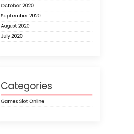
October 2020
September 2020
August 2020
July 2020
Categories
Games Slot Online