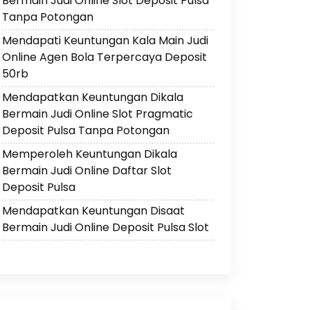
Bermain Judi Online Slot Deposit Pulsa
Tanpa Potongan
Mendapati Keuntungan Kala Main Judi
Online Agen Bola Terpercaya Deposit
50rb
Mendapatkan Keuntungan Dikala
Bermain Judi Online Slot Pragmatic
Deposit Pulsa Tanpa Potongan
Memperoleh Keuntungan Dikala
Bermain Judi Online Daftar Slot
Deposit Pulsa
Mendapatkan Keuntungan Disaat
Bermain Judi Online Deposit Pulsa Slot