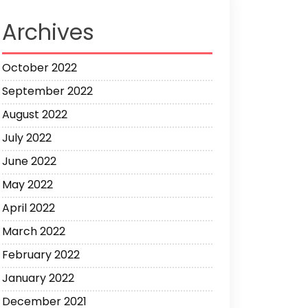
Archives
October 2022
September 2022
August 2022
July 2022
June 2022
May 2022
April 2022
March 2022
February 2022
January 2022
December 2021