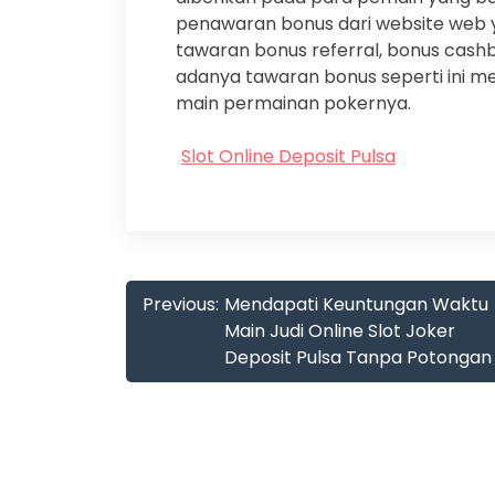
penawaran bonus dari website web 
tawaran bonus referral, bonus cash
adanya tawaran bonus seperti ini
main permainan pokernya.
Slot Online Deposit Pulsa
Post
Previous:
Mendapati Keuntungan Waktu
navigation
Main Judi Online Slot Joker
Deposit Pulsa Tanpa Potongan