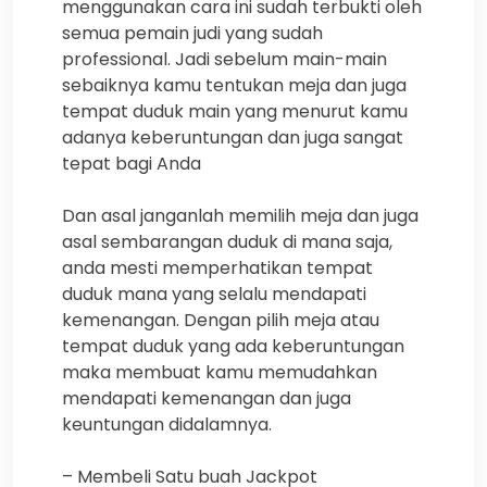
menggunakan cara ini sudah terbukti oleh
semua pemain judi yang sudah
professional. Jadi sebelum main-main
sebaiknya kamu tentukan meja dan juga
tempat duduk main yang menurut kamu
adanya keberuntungan dan juga sangat
tepat bagi Anda
Dan asal janganlah memilih meja dan juga
asal sembarangan duduk di mana saja,
anda mesti memperhatikan tempat
duduk mana yang selalu mendapati
kemenangan. Dengan pilih meja atau
tempat duduk yang ada keberuntungan
maka membuat kamu memudahkan
mendapati kemenangan dan juga
keuntungan didalamnya.
– Membeli Satu buah Jackpot