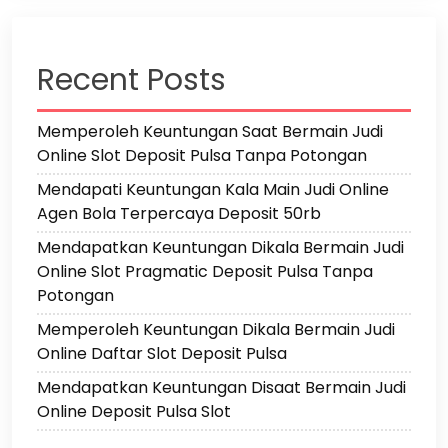
Recent Posts
Memperoleh Keuntungan Saat Bermain Judi
Online Slot Deposit Pulsa Tanpa Potongan
Mendapati Keuntungan Kala Main Judi Online
Agen Bola Terpercaya Deposit 50rb
Mendapatkan Keuntungan Dikala Bermain Judi
Online Slot Pragmatic Deposit Pulsa Tanpa
Potongan
Memperoleh Keuntungan Dikala Bermain Judi
Online Daftar Slot Deposit Pulsa
Mendapatkan Keuntungan Disaat Bermain Judi
Online Deposit Pulsa Slot