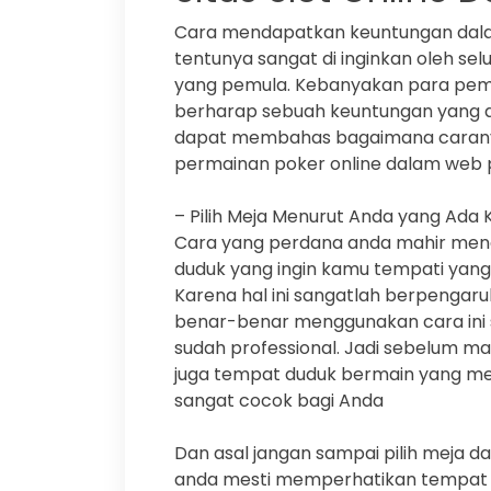
Cara mendapatkan keuntungan dalam
tentunya sangat di inginkan oleh selu
yang pemula. Kebanyakan para pema
berharap sebuah keuntungan yang ad
dapat membahas bagaimana carany
permainan poker online dalam web 
– Pilih Meja Menurut Anda yang Ad
Cara yang perdana anda mahir mengi
duduk yang ingin kamu tempati ya
Karena hal ini sangatlah berpenga
benar-benar menggunakan cara ini s
sudah professional. Jadi sebelum 
juga tempat duduk bermain yang m
sangat cocok bagi Anda
Dan asal jangan sampai pilih meja d
anda mesti memperhatikan tempat 