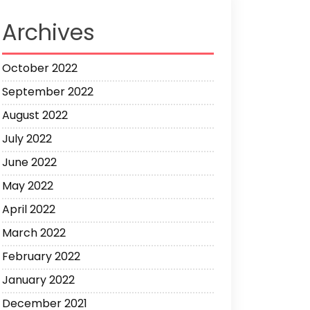
Archives
October 2022
September 2022
August 2022
July 2022
June 2022
May 2022
April 2022
March 2022
February 2022
January 2022
December 2021