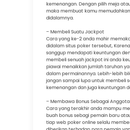
kemenangan. Dengan pilih meja ata
maka membuat kamu memudahkan m
didalamnya.
– Membeli Suatu Jackpot
Cara yang ke-2 anda mahir memaka
didalam situs poker tersebut, Kare
sanggup mendapati keuntungan deng
membeli senuah jackpot ini anda ke
piawai menaikkan jumlah taruhan y
dalam permainannya. Lebih-lebih bil
jangan sampai lupa untuk membeli 
kemenangan dan juga keuntungan de
– Membawa Bonus Sebagai Anggota 
Cara yang terakhir anda mampu me
buah bonus sebagi pemain baru atau
tiap web poker online selalu membe
diberikan terhadap para pemain ya