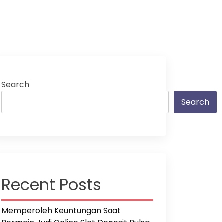
Search
Search
Recent Posts
Memperoleh Keuntungan Saat