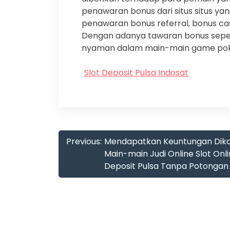
penawaran bonus dari situs situs y
penawaran bonus referral, bonus ca
Dengan adanya tawaran bonus seper
nyaman dalam main-main game pok
Slot Deposit Pulsa Indosat
Post
Previous:
Mendapatkan Keuntungan Dika
navigation
Main-main Judi Online Slot Onl
Deposit Pulsa Tanpa Potongan