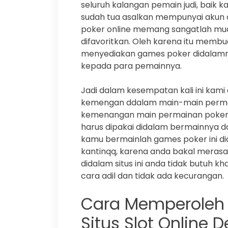
seluruh kalangan pemain judi, baik 
sudah tua asalkan mempunyai akun d
poker online memang sangatlah mu
difavoritkan. Oleh karena itu membua
menyediakan games poker didalamny
kepada para pemainnya.
Jadi dalam kesempatan kali ini k
kemengan ddalam main-main perma
kemenangan main permainan poker o
harus dipakai didalam bermainnya da
kamu bermainlah games poker ini di
kantinqq, karena anda bakal meras
didalam situs ini anda tidak butuh 
cara adil dan tidak ada kecurangan.
Cara Memperoleh
Situs Slot Online D