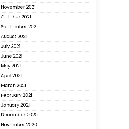
November 2021
October 2021
September 2021
August 2021
July 2021
June 2021
May 2021
April 2021
March 2021
February 2021
January 2021
December 2020
November 2020