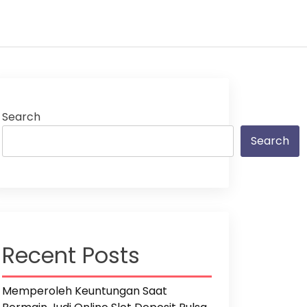
Search
Search
Recent Posts
Memperoleh Keuntungan Saat