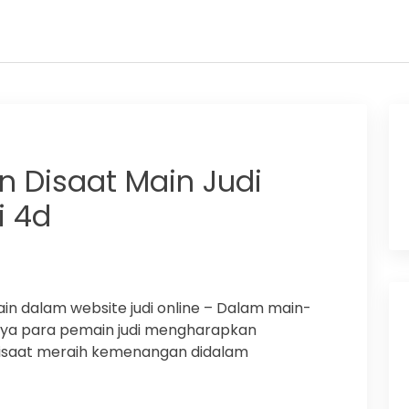
 Disaat Main Judi
i 4d
n dalam website judi online – Dalam main-
nya para pemain judi mengharapkan
isaat meraih kemenangan didalam