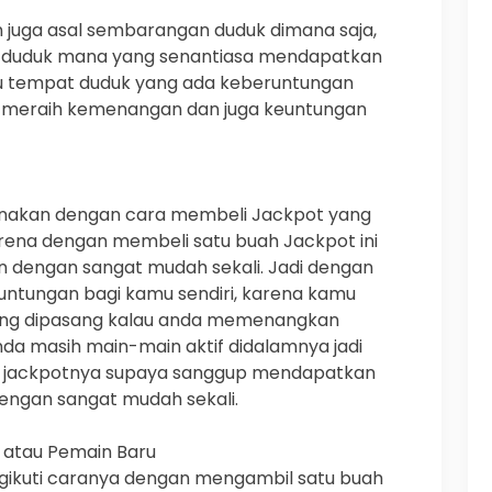
n juga asal sembarangan duduk dimana saja,
 duduk mana yang senantiasa mendapatkan
u tempat duduk yang ada keberuntungan
eraih kemenangan dan juga keuntungan
nakan dengan cara membeli Jackpot yang
rena dengan membeli satu buah Jackpot ini
dengan sangat mudah sekali. Jadi dengan
untungan bagi kamu sendiri, karena kamu
yang dipasang kalau anda memenangkan
da masih main-main aktif didalamnya jadi
ah jackpotnya supaya sanggup mendapatkan
ngan sangat mudah sekali.
atau Pemain Baru
ngikuti caranya dengan mengambil satu buah