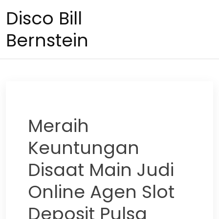
Skip
Disco Bill
to
content
Bernstein
Meraih
Keuntungan
Disaat Main Judi
Online Agen Slot
Deposit Pulsa