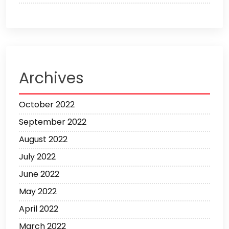
Archives
October 2022
September 2022
August 2022
July 2022
June 2022
May 2022
April 2022
March 2022