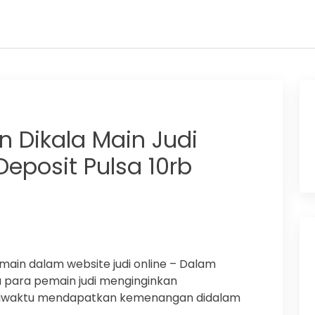
 Dikala Main Judi
Deposit Pulsa 10rb
ain dalam website judi online – Dalam
 para pemain judi menginginkan
diwaktu mendapatkan kemenangan didalam