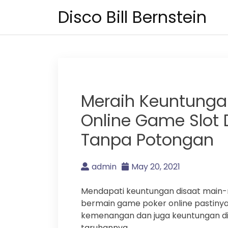
Skip
Disco Bill Bernstein
to
content
Meraih Keuntungan
Online Game Slot 
Tanpa Potongan
admin
May 20, 2021
Mendapati keuntungan disaat main-m
bermain game poker online pastinya
kemenangan dan juga keuntungan 
taruhannya.