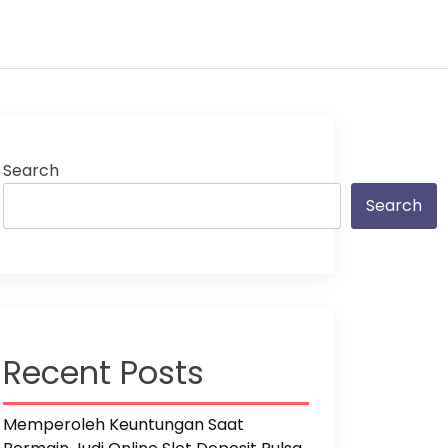
Search
Search
Recent Posts
Memperoleh Keuntungan Saat