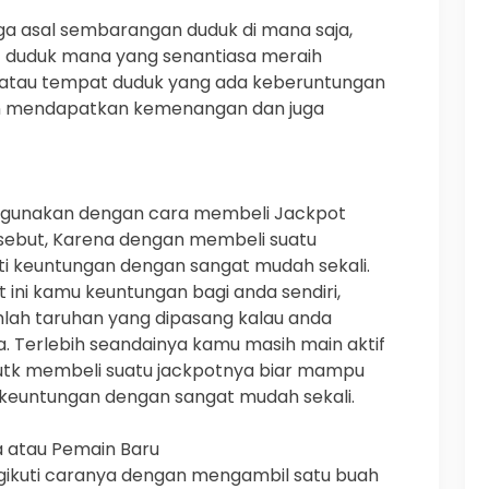
uga asal sembarangan duduk di mana saja,
duduk mana yang senantiasa meraih
atau tempat duduk yang ada keberuntungan
mendapatkan kemenangan dan juga
ggunakan dengan cara membeli Jackpot
rsebut, Karena dengan membeli suatu
i keuntungan dengan sangat mudah sekali.
ini kamu keuntungan bagi anda sendiri,
ah taruhan yang dipasang kalau anda
Terlebih seandainya kamu masih main aktif
 utk membeli suatu jackpotnya biar mampu
euntungan dengan sangat mudah sekali.
 atau Pemain Baru
gikuti caranya dengan mengambil satu buah