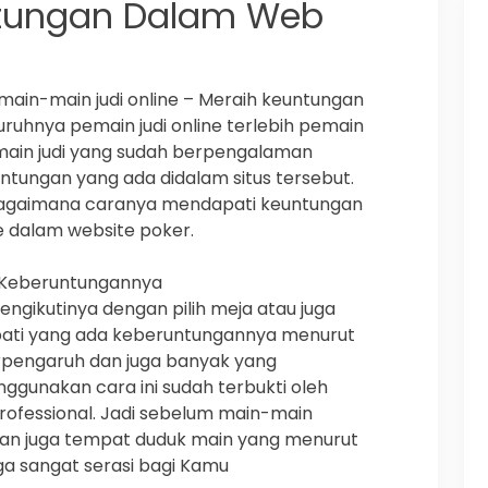
ntungan Dalam Web
ain-main judi online – Meraih keuntungan
uruhnya pemain judi online terlebih pemain
emain judi yang sudah berpengalaman
tungan yang ada didalam situs tersebut.
bagaimana caranya mendapati keuntungan
 dalam website poker.
a Keberuntungannya
gikutinya dengan pilih meja atau juga
pati yang ada keberuntungannya menurut
rpengaruh dan juga banyak yang
unakan cara ini sudah terbukti oleh
rofessional. Jadi sebelum main-main
an juga tempat duduk main yang menurut
a sangat serasi bagi Kamu