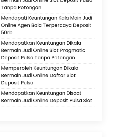
Bermain Judi Online Slot Deposit Pulsa
Tanpa Potongan
Mendapati Keuntungan Kala Main Judi
Online Agen Bola Terpercaya Deposit
50rb
Mendapatkan Keuntungan Dikala
Bermain Judi Online Slot Pragmatic
Deposit Pulsa Tanpa Potongan
Memperoleh Keuntungan Dikala
Bermain Judi Online Daftar Slot
Deposit Pulsa
Mendapatkan Keuntungan Disaat
Bermain Judi Online Deposit Pulsa Slot