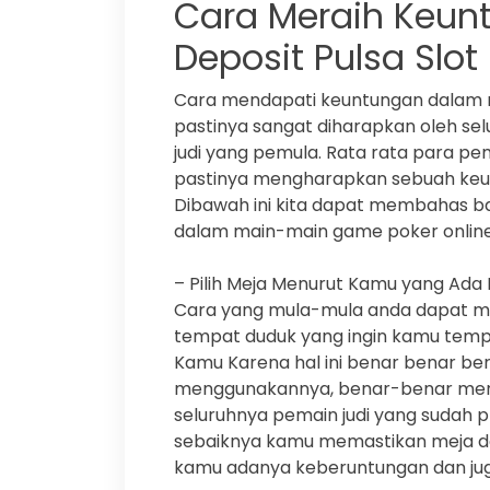
Cara Meraih Keu
Deposit Pulsa Slot
Cara mendapati keuntungan dalam m
pastinya sangat diharapkan oleh sel
judi yang pemula. Rata rata para p
pastinya mengharapkan sebuah keun
Dibawah ini kita dapat membahas 
dalam main-main game poker online
– Pilih Meja Menurut Kamu yang Ad
Cara yang mula-mula anda dapat men
tempat duduk yang ingin kamu tem
Kamu Karena hal ini benar benar be
menggunakannya, benar-benar mengg
seluruhnya pemain judi yang sudah p
sebaiknya kamu memastikan meja d
kamu adanya keberuntungan dan jug