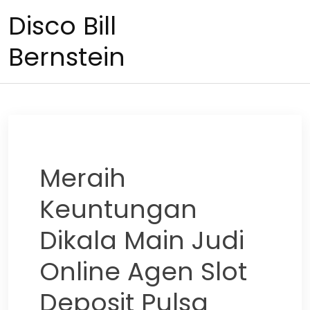
Skip
Disco Bill
to
content
Bernstein
Meraih
Keuntungan
Dikala Main Judi
Online Agen Slot
Deposit Pulsa