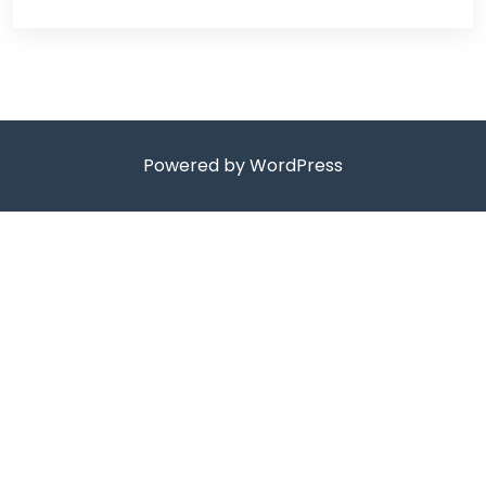
Powered by WordPress