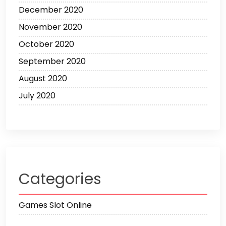
December 2020
November 2020
October 2020
September 2020
August 2020
July 2020
Categories
Games Slot Online