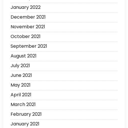
January 2022
December 2021
November 2021
October 2021
September 2021
August 2021
July 2021
June 2021
May 2021
April 2021
March 2021
February 2021
January 2021