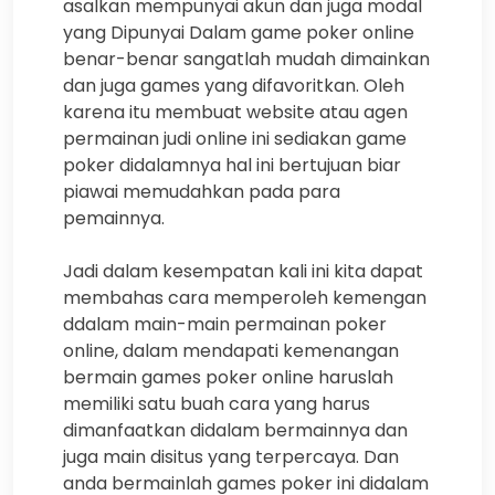
asalkan mempunyai akun dan juga modal
yang Dipunyai Dalam game poker online
benar-benar sangatlah mudah dimainkan
dan juga games yang difavoritkan. Oleh
karena itu membuat website atau agen
permainan judi online ini sediakan game
poker didalamnya hal ini bertujuan biar
piawai memudahkan pada para
pemainnya.
Jadi dalam kesempatan kali ini kita dapat
membahas cara memperoleh kemengan
ddalam main-main permainan poker
online, dalam mendapati kemenangan
bermain games poker online haruslah
memiliki satu buah cara yang harus
dimanfaatkan didalam bermainnya dan
juga main disitus yang terpercaya. Dan
anda bermainlah games poker ini didalam