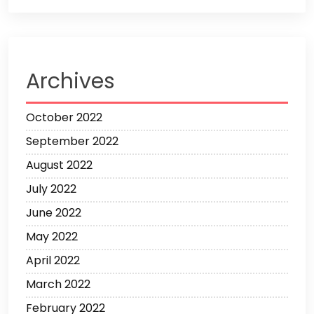
Archives
October 2022
September 2022
August 2022
July 2022
June 2022
May 2022
April 2022
March 2022
February 2022