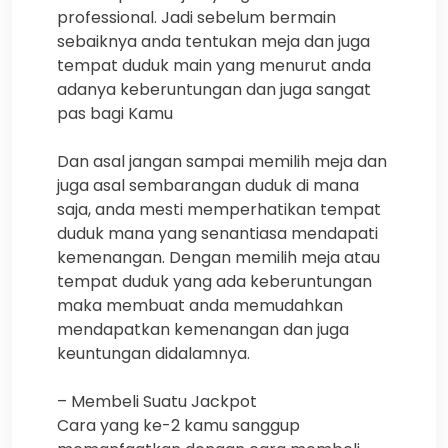
professional. Jadi sebelum bermain
sebaiknya anda tentukan meja dan juga
tempat duduk main yang menurut anda
adanya keberuntungan dan juga sangat
pas bagi Kamu
Dan asal jangan sampai memilih meja dan
juga asal sembarangan duduk di mana
saja, anda mesti memperhatikan tempat
duduk mana yang senantiasa mendapati
kemenangan. Dengan memilih meja atau
tempat duduk yang ada keberuntungan
maka membuat anda memudahkan
mendapatkan kemenangan dan juga
keuntungan didalamnya.
– Membeli Suatu Jackpot
Cara yang ke-2 kamu sanggup