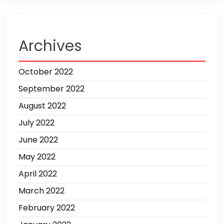
Archives
October 2022
September 2022
August 2022
July 2022
June 2022
May 2022
April 2022
March 2022
February 2022