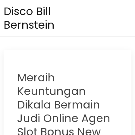
Skip
Disco Bill
to
content
Bernstein
Meraih
Keuntungan
Dikala Bermain
Judi Online Agen
Slot Bonus New