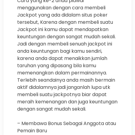
Cara yang ke-2 anda piawai
menggunakan dengan cara membeli
Jackpot yang ada didalam situs poker
tersebut, Karena dengan membeli suatu
Jackpot ini kamu dapat mendapatkan
keuntungan dengan sangat mudah sekali.
Jadi dengan membeli senuah jackpot ini
anda keuntungan bagi kamu sendiri,
karena anda dapat menaikkan jumlah
taruhan yang dipasang bila kamu
memenangkan dalam permainannya.
Terlebih seandainya anda masih bermain
aktif didalamnya jadi janganlah lupa utk
membeli suatu jackpotnya biar dapat
meraih kemenangan dan juga keuntungan
dengan sangat mudah sekali.
– Membawa Bonus Sebagai Anggota atau
Pemain Baru