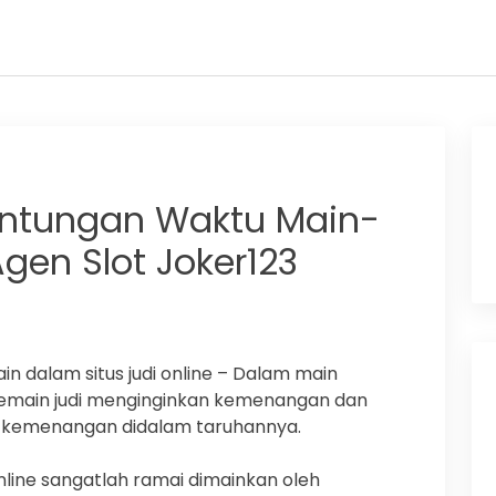
ntungan Waktu Main-
gen Slot Joker123
 dalam situs judi online – Dalam main
pemain judi menginginkan kemenangan dan
 kemenangan didalam taruhannya.
ine sangatlah ramai dimainkan oleh