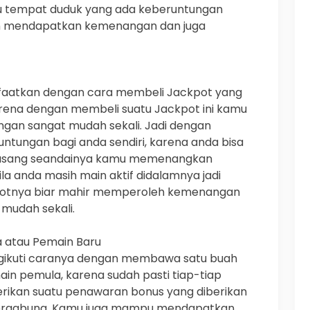
u tempat duduk yang ada keberuntungan
mendapatkan kemenangan dan juga
aatkan dengan cara membeli Jackpot yang
rena dengan membeli suatu Jackpot ini kamu
an sangat mudah sekali. Jadi dengan
ntungan bagi anda sendiri, karena anda bisa
pasang seandainya kamu memenangkan
a anda masih main aktif didalamnya jadi
kpotnya biar mahir memperoleh kemenangan
mudah sekali.
 atau Pemain Baru
ngikuti caranya dengan membawa satu buah
in pemula, karena sudah pasti tiap-tiap
rikan suatu penawaran bonus yang diberikan
bergabung. Kamu juga mampu mendapatkan