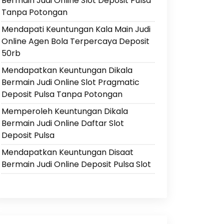
Bermain Judi Online Slot Deposit Pulsa
Tanpa Potongan
Mendapati Keuntungan Kala Main Judi
Online Agen Bola Terpercaya Deposit
50rb
Mendapatkan Keuntungan Dikala
Bermain Judi Online Slot Pragmatic
Deposit Pulsa Tanpa Potongan
Memperoleh Keuntungan Dikala
Bermain Judi Online Daftar Slot
Deposit Pulsa
Mendapatkan Keuntungan Disaat
Bermain Judi Online Deposit Pulsa Slot