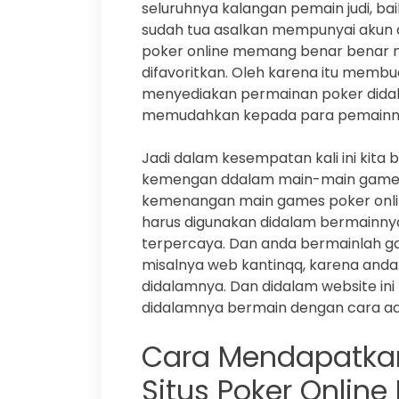
seluruhnya kalangan pemain judi, ba
sudah tua asalkan mempunyai akun 
poker online memang benar benar 
difavoritkan. Oleh karena itu membua
menyediakan permainan poker didala
memudahkan kepada para pemainn
Jadi dalam kesempatan kali ini ki
kemengan ddalam main-main game 
kemenangan main games poker onlin
harus digunakan didalam bermainnya
terpercaya. Dan anda bermainlah ga
misalnya web kantinqq, karena an
didalamnya. Dan didalam website ini
didalamnya bermain dengan cara adi
Cara Mendapatka
Situs Poker Online