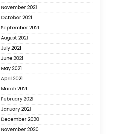
November 2021
October 2021
September 2021
August 2021
July 2021
June 2021
May 2021
April 2021
March 2021
February 2021
January 2021
December 2020
November 2020