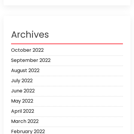
Archives
October 2022
September 2022
August 2022
July 2022
June 2022
May 2022
April 2022
March 2022
February 2022