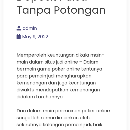
Tanpa Potongan
admin
May 9, 2022
Memperoleh keuntungan dikala main-
main dalam situs judi online – Dalam
bermain game poker online tentunya
para pemain judi mengharapkan
kemenangan dan juga keuntungan
diwaktu mendapatkan kemenangan
didalam taruhannya.
Dan dalam main permainan poker online
sangatlah ramai dimainkan oleh
seluruhnya kalangan pemain judi, baik