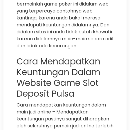
bermainlah game poker ini didalam web
yang terpercaya contohnya web
kantinqq, karena anda bakal merasa
mendapati keuntungan didalamnya. Dan
didalam situs ini anda tidak butuh khawatir
karena didalamnya main-main secara adil
dan tidak ada kecurangan.
Cara Mendapatkan
Keuntungan Dalam
Website Game Slot
Deposit Pulsa
Cara mendapatkan keuntungan dalam
main judi online – Mendapatkan
keuntungan pastinya sangat diharapkan
oleh seluruhnya pemain judi online terlebih