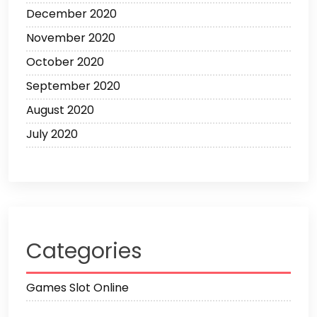
December 2020
November 2020
October 2020
September 2020
August 2020
July 2020
Categories
Games Slot Online