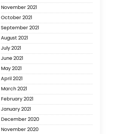
November 2021
October 2021
September 2021
August 2021
July 2021
June 2021
May 2021
April 2021
March 2021
February 2021
January 2021
December 2020
November 2020