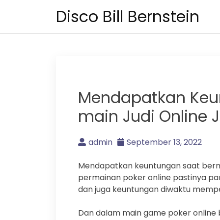
Skip
Disco Bill Bernstein
to
content
Mendapatkan Keu
main Judi Online J
admin
September 13, 2022
Mendapatkan keuntungan saat berma
permainan poker online pastinya p
dan juga keuntungan diwaktu memp
Dan dalam main game poker online 