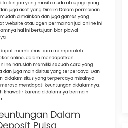
ik kalangan yang masih muda atau juga yang
an juga aset yang Dimiliki Dalam permainan
 mudah dimainkan dan juga games yang
t website atau agen permainan judi online ini
mnya hal ini bertujuan biar piawai
ya.
ami dapat membahas cara memperoleh
ker online, dalam mendapatkan
ine haruslah memiliki sebuah cara yang
 dan juga main disitus yang terpercaya. Dan
i didalam situs yang terpercaya misalnya
n merasa mendapati keuntungan didalamnya.
uh khawatir karena didalamnya bermain
n.
Keuntungan Dalam
Deposit Pulsa