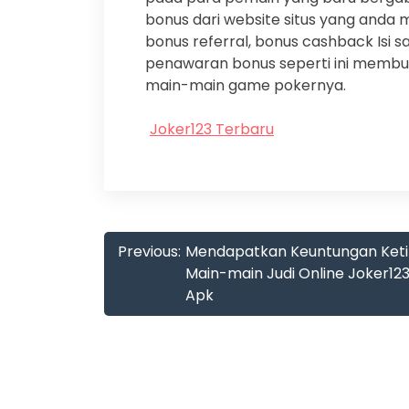
bonus dari website situs yang anda
bonus referral, bonus cashback Isi 
penawaran bonus seperti ini memb
main-main game pokernya.
Joker123 Terbaru
Post
Previous:
Mendapatkan Keuntungan Keti
navigation
Main-main Judi Online Joker12
Apk