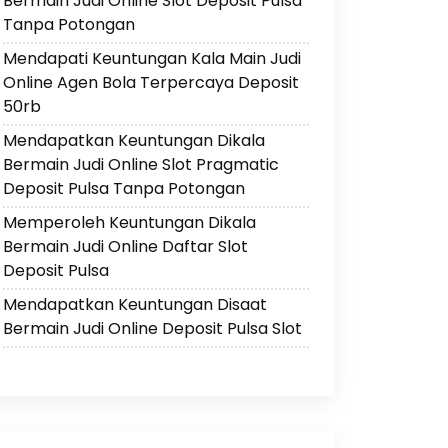
Bermain Judi Online Slot Deposit Pulsa
Tanpa Potongan
Mendapati Keuntungan Kala Main Judi
Online Agen Bola Terpercaya Deposit
50rb
Mendapatkan Keuntungan Dikala
Bermain Judi Online Slot Pragmatic
Deposit Pulsa Tanpa Potongan
Memperoleh Keuntungan Dikala
Bermain Judi Online Daftar Slot
Deposit Pulsa
Mendapatkan Keuntungan Disaat
Bermain Judi Online Deposit Pulsa Slot