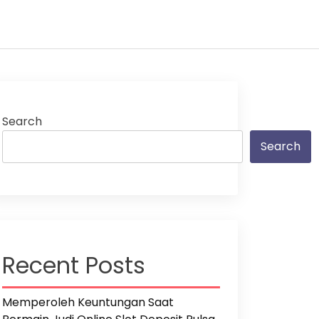
Search
Search
Recent Posts
Memperoleh Keuntungan Saat