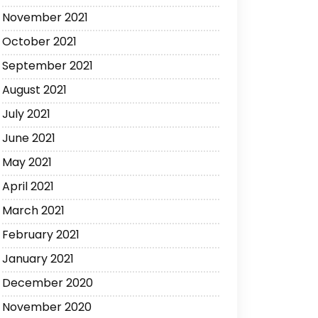
November 2021
October 2021
September 2021
August 2021
July 2021
June 2021
May 2021
April 2021
March 2021
February 2021
January 2021
December 2020
November 2020