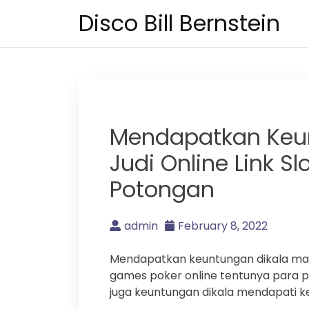
Skip
Disco Bill Bernstein
to
content
Mendapatkan Keu
Judi Online Link S
Potongan
admin
February 8, 2022
Mendapatkan keuntungan dikala main
games poker online tentunya para
juga keuntungan dikala mendapati 