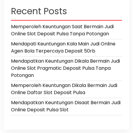
Recent Posts
Memperoleh Keuntungan Saat Bermain Judi
Online Slot Deposit Pulsa Tanpa Potongan
Mendapati Keuntungan Kala Main Judi Online
Agen Bola Terpercaya Deposit 50rb
Mendapatkan Keuntungan Dikala Bermain Judi
Online Slot Pragmatic Deposit Pulsa Tanpa
Potongan
Memperoleh Keuntungan Dikala Bermain Judi
Online Daftar Slot Deposit Pulsa
Mendapatkan Keuntungan Disaat Bermain Judi
Online Deposit Pulsa Slot