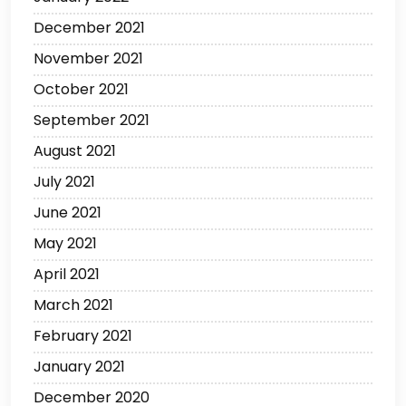
December 2021
November 2021
October 2021
September 2021
August 2021
July 2021
June 2021
May 2021
April 2021
March 2021
February 2021
January 2021
December 2020