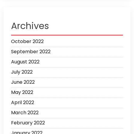
Archives
October 2022
September 2022
August 2022
July 2022
June 2022
May 2022
April 2022
March 2022
February 2022
January 2022