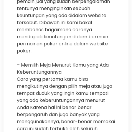
pemain judi yang sudah berpengalaman
tentunya menginginkan sebuah
keuntungan yang ada didalam website
tersebut. Dibawah ini kami bakal
membahas bagaimana caranya
mendapati keuntungan dalam bermain
permainan poker online dalam website
poker.
– Memilih Meja Menurut Kamu yang Ada
Keberuntungannya
Cara yang pertama kamu bisa
mengikutinya dengan pilih meja atau juga
tempat duduk yang ingin kamu tempati
yang ada keberuntungannya menurut
Anda Karena hal ini benar benar
berpengaruh dan juga banyak yang
menggunakannya, benar-benar memakai
cara ini sudah terbukti oleh seluruh