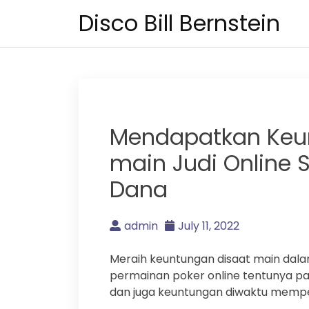
Skip
Disco Bill Bernstein
to
content
Mendapatkan Keun
main Judi Online S
Dana
admin
July 11, 2022
Meraih keuntungan disaat main dala
permainan poker online tentunya 
dan juga keuntungan diwaktu memp