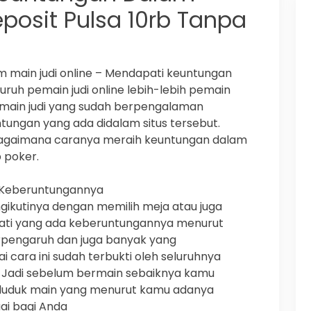
osit Pulsa 10rb Tanpa
main judi online – Mendapati keuntungan
uruh pemain judi online lebih-lebih pemain
main judi yang sudah berpengalaman
ungan yang ada didalam situs tersebut.
agaimana caranya meraih keuntungan dalam
 poker.
a Keberuntungannya
ikutinya dengan memilih meja atau juga
ati yang ada keberuntungannya menurut
rpengaruh dan juga banyak yang
ra ini sudah terbukti oleh seluruhnya
l. Jadi sebelum bermain sebaiknya kamu
duduk main yang menurut kamu adanya
ai bagi Anda