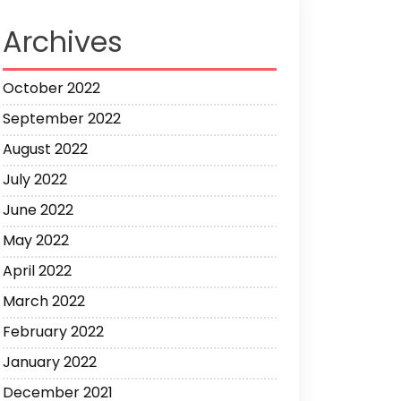
Archives
October 2022
September 2022
August 2022
July 2022
June 2022
May 2022
April 2022
March 2022
February 2022
January 2022
December 2021