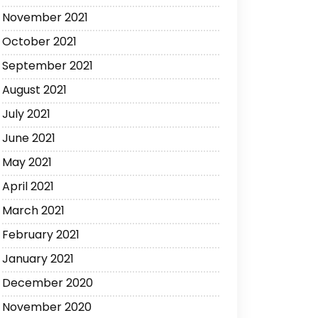
November 2021
October 2021
September 2021
August 2021
July 2021
June 2021
May 2021
April 2021
March 2021
February 2021
January 2021
December 2020
November 2020