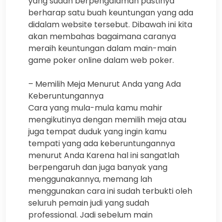
yang sudah berpengalaman pastinya
berharap satu buah keuntungan yang ada
didalam website tersebut. Dibawah ini kita
akan membahas bagaimana caranya
meraih keuntungan dalam main-main
game poker online dalam web poker.
– Memilih Meja Menurut Anda yang Ada
Keberuntungannya
Cara yang mula-mula kamu mahir
mengikutinya dengan memilih meja atau
juga tempat duduk yang ingin kamu
tempati yang ada keberuntungannya
menurut Anda Karena hal ini sangatlah
berpengaruh dan juga banyak yang
menggunakannya, memang lah
menggunakan cara ini sudah terbukti oleh
seluruh pemain judi yang sudah
professional. Jadi sebelum main