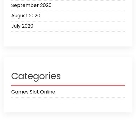
September 2020
August 2020
July 2020
Categories
Games Slot Online