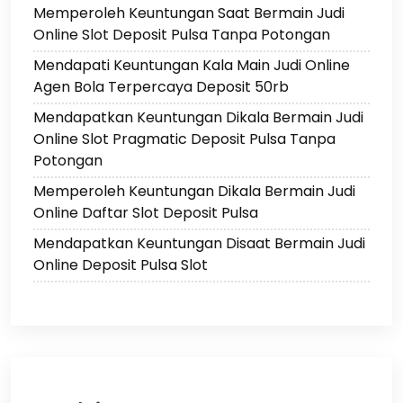
Memperoleh Keuntungan Saat Bermain Judi
Online Slot Deposit Pulsa Tanpa Potongan
Mendapati Keuntungan Kala Main Judi Online
Agen Bola Terpercaya Deposit 50rb
Mendapatkan Keuntungan Dikala Bermain Judi
Online Slot Pragmatic Deposit Pulsa Tanpa
Potongan
Memperoleh Keuntungan Dikala Bermain Judi
Online Daftar Slot Deposit Pulsa
Mendapatkan Keuntungan Disaat Bermain Judi
Online Deposit Pulsa Slot