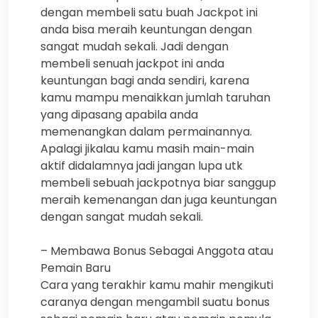
dengan membeli satu buah Jackpot ini
anda bisa meraih keuntungan dengan
sangat mudah sekali. Jadi dengan
membeli senuah jackpot ini anda
keuntungan bagi anda sendiri, karena
kamu mampu menaikkan jumlah taruhan
yang dipasang apabila anda
memenangkan dalam permainannya.
Apalagi jikalau kamu masih main-main
aktif didalamnya jadi jangan lupa utk
membeli sebuah jackpotnya biar sanggup
meraih kemenangan dan juga keuntungan
dengan sangat mudah sekali.
– Membawa Bonus Sebagai Anggota atau
Pemain Baru
Cara yang terakhir kamu mahir mengikuti
caranya dengan mengambil suatu bonus