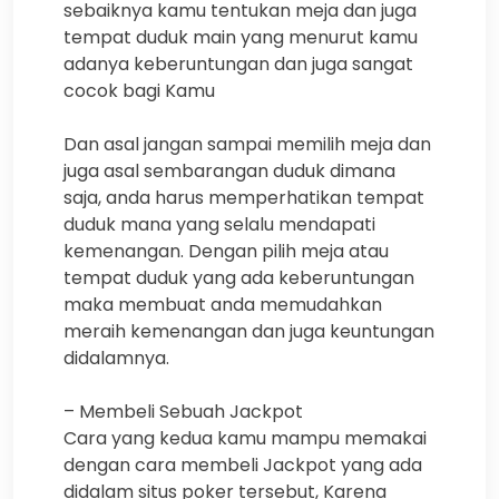
sebaiknya kamu tentukan meja dan juga
tempat duduk main yang menurut kamu
adanya keberuntungan dan juga sangat
cocok bagi Kamu
Dan asal jangan sampai memilih meja dan
juga asal sembarangan duduk dimana
saja, anda harus memperhatikan tempat
duduk mana yang selalu mendapati
kemenangan. Dengan pilih meja atau
tempat duduk yang ada keberuntungan
maka membuat anda memudahkan
meraih kemenangan dan juga keuntungan
didalamnya.
– Membeli Sebuah Jackpot
Cara yang kedua kamu mampu memakai
dengan cara membeli Jackpot yang ada
didalam situs poker tersebut, Karena