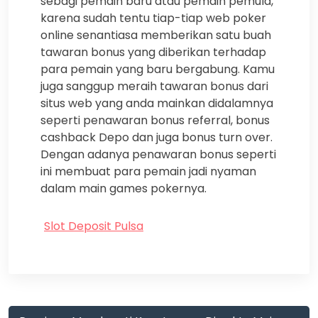
sebagi pemain baru atau pemain pemula,
karena sudah tentu tiap-tiap web poker
online senantiasa memberikan satu buah
tawaran bonus yang diberikan terhadap
para pemain yang baru bergabung. Kamu
juga sanggup meraih tawaran bonus dari
situs web yang anda mainkan didalamnya
seperti penawaran bonus referral, bonus
cashback Depo dan juga bonus turn over.
Dengan adanya penawaran bonus seperti
ini membuat para pemain jadi nyaman
dalam main games pokernya.
Slot Deposit Pulsa