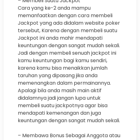
– Membeli Suatu Jackpot
Cara yang ke-2 anda mampu
memanfaatkan dengan cara membeli
Jackpot yang ada didalam website poker
tersebut, Karena dengan membeli suatu
Jackpot ini anda mahir mendapati
keuntungan dengan sangat mudah sekali.
Jadi dengan membeli senuah jackpot ini
kamu keuntungan bagi kamu sendiri,
karena kamu bisa menaikkan jumlah
taruhan yang dipasang jika anda
memenangkan dalam permainannya.
Apalagi bila anda masih main aktif
didalamnya jadi jangan lupa untuk
membeli suatu jackpotnya agar bisa
mendapati kemenangan dan juga
keuntungan dengan sangat mudah sekali.
– Membawa Bonus Sebagai Anggota atau