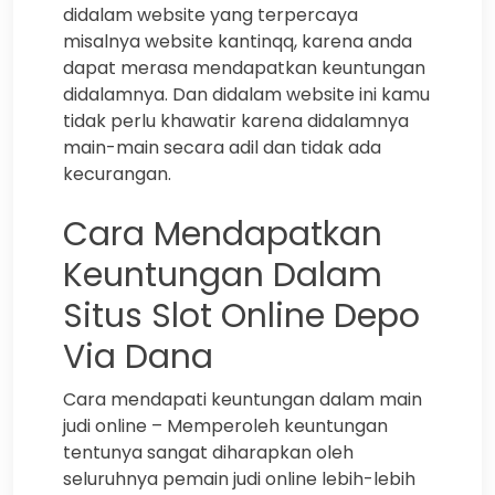
didalam website yang terpercaya
misalnya website kantinqq, karena anda
dapat merasa mendapatkan keuntungan
didalamnya. Dan didalam website ini kamu
tidak perlu khawatir karena didalamnya
main-main secara adil dan tidak ada
kecurangan.
Cara Mendapatkan
Keuntungan Dalam
Situs Slot Online Depo
Via Dana
Cara mendapati keuntungan dalam main
judi online – Memperoleh keuntungan
tentunya sangat diharapkan oleh
seluruhnya pemain judi online lebih-lebih