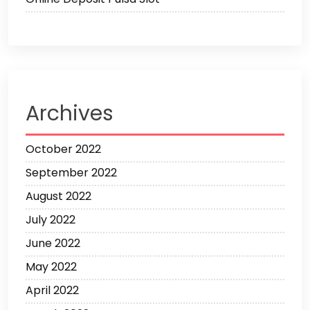
Archives
October 2022
September 2022
August 2022
July 2022
June 2022
May 2022
April 2022