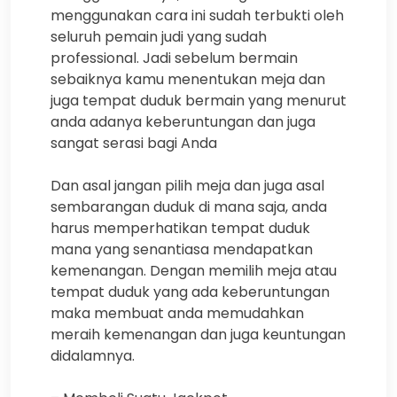
menggunakan cara ini sudah terbukti oleh
seluruh pemain judi yang sudah
professional. Jadi sebelum bermain
sebaiknya kamu menentukan meja dan
juga tempat duduk bermain yang menurut
anda adanya keberuntungan dan juga
sangat serasi bagi Anda
Dan asal jangan pilih meja dan juga asal
sembarangan duduk di mana saja, anda
harus memperhatikan tempat duduk
mana yang senantiasa mendapatkan
kemenangan. Dengan memilih meja atau
tempat duduk yang ada keberuntungan
maka membuat anda memudahkan
meraih kemenangan dan juga keuntungan
didalamnya.