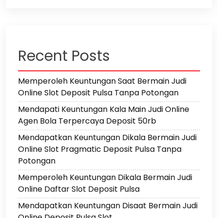
Recent Posts
Memperoleh Keuntungan Saat Bermain Judi
Online Slot Deposit Pulsa Tanpa Potongan
Mendapati Keuntungan Kala Main Judi Online
Agen Bola Terpercaya Deposit 50rb
Mendapatkan Keuntungan Dikala Bermain Judi
Online Slot Pragmatic Deposit Pulsa Tanpa
Potongan
Memperoleh Keuntungan Dikala Bermain Judi
Online Daftar Slot Deposit Pulsa
Mendapatkan Keuntungan Disaat Bermain Judi
Online Deposit Pulsa Slot