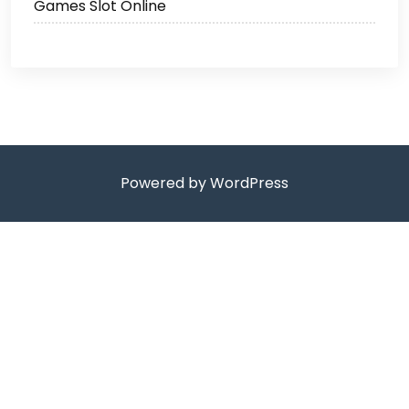
Games Slot Online
Powered by WordPress