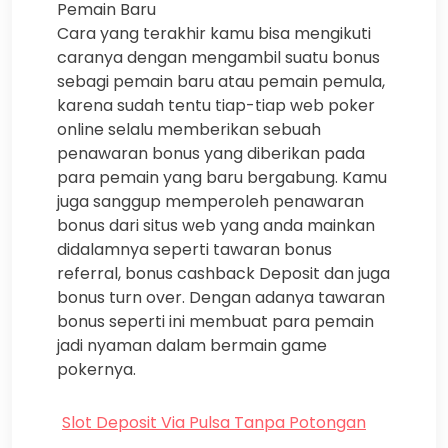
Pemain Baru
Cara yang terakhir kamu bisa mengikuti
caranya dengan mengambil suatu bonus
sebagi pemain baru atau pemain pemula,
karena sudah tentu tiap-tiap web poker
online selalu memberikan sebuah
penawaran bonus yang diberikan pada
para pemain yang baru bergabung. Kamu
juga sanggup memperoleh penawaran
bonus dari situs web yang anda mainkan
didalamnya seperti tawaran bonus
referral, bonus cashback Deposit dan juga
bonus turn over. Dengan adanya tawaran
bonus seperti ini membuat para pemain
jadi nyaman dalam bermain game
pokernya.
Slot Deposit Via Pulsa Tanpa Potongan