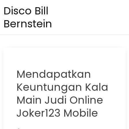
Skip
Disco Bill
to
content
Bernstein
Mendapatkan
Keuntungan Kala
Main Judi Online
Joker123 Mobile