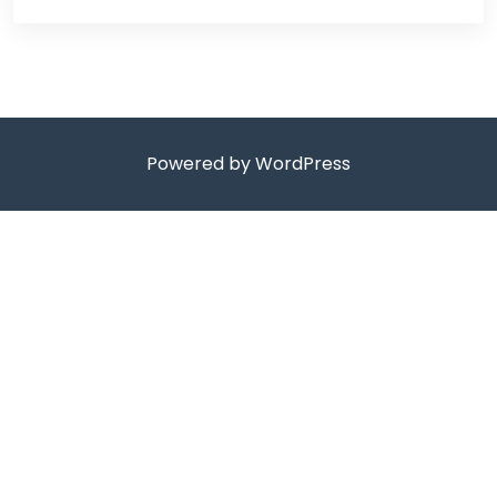
Powered by WordPress