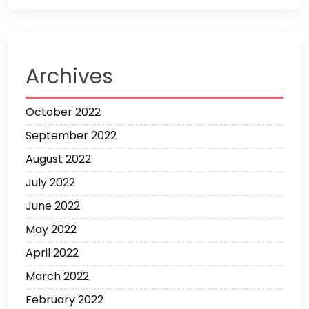
Archives
October 2022
September 2022
August 2022
July 2022
June 2022
May 2022
April 2022
March 2022
February 2022