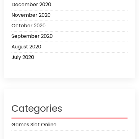
December 2020
November 2020
October 2020
September 2020
August 2020
July 2020
Categories
Games Slot Online