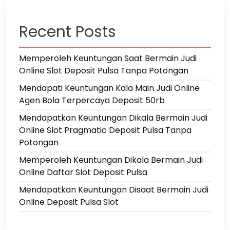
Recent Posts
Memperoleh Keuntungan Saat Bermain Judi
Online Slot Deposit Pulsa Tanpa Potongan
Mendapati Keuntungan Kala Main Judi Online
Agen Bola Terpercaya Deposit 50rb
Mendapatkan Keuntungan Dikala Bermain Judi
Online Slot Pragmatic Deposit Pulsa Tanpa
Potongan
Memperoleh Keuntungan Dikala Bermain Judi
Online Daftar Slot Deposit Pulsa
Mendapatkan Keuntungan Disaat Bermain Judi
Online Deposit Pulsa Slot