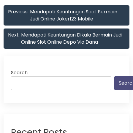
Post
Previous:
Mendapati Keuntungan Saat Bermain
navigation
Judi Online Joker123 Mobile
Next:
Mendapati Keuntungan Dikala Bermain Judi
Online Slot Online Depo Via Dana
Search
Searc
Recent Posts