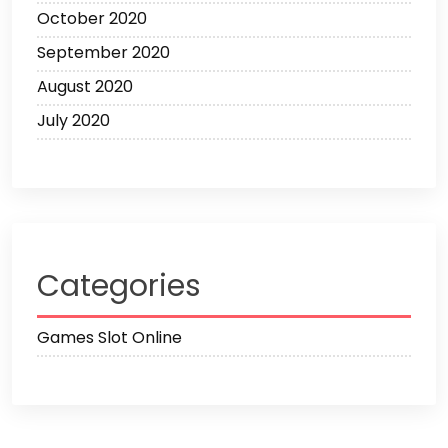
October 2020
September 2020
August 2020
July 2020
Categories
Games Slot Online