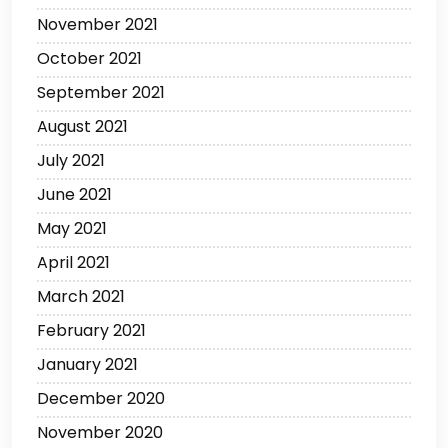
November 2021
October 2021
September 2021
August 2021
July 2021
June 2021
May 2021
April 2021
March 2021
February 2021
January 2021
December 2020
November 2020