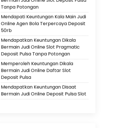
Bermain Judi Online Slot Deposit Pulsa
Tanpa Potongan
Mendapati Keuntungan Kala Main Judi
Online Agen Bola Terpercaya Deposit
50rb
Mendapatkan Keuntungan Dikala
Bermain Judi Online Slot Pragmatic
Deposit Pulsa Tanpa Potongan
Memperoleh Keuntungan Dikala
Bermain Judi Online Daftar Slot
Deposit Pulsa
Mendapatkan Keuntungan Disaat
Bermain Judi Online Deposit Pulsa Slot