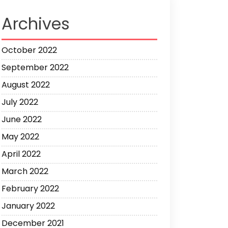
Archives
October 2022
September 2022
August 2022
July 2022
June 2022
May 2022
April 2022
March 2022
February 2022
January 2022
December 2021