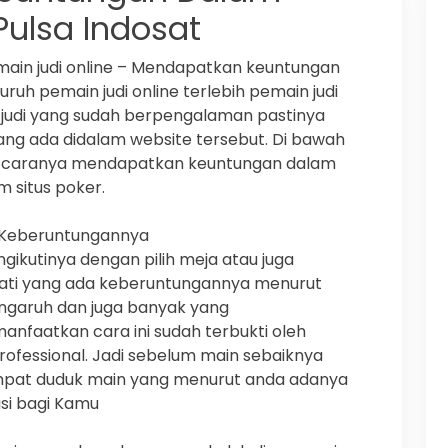
 Pulsa Indosat
ain judi online – Mendapatkan keuntungan
ruh pemain judi online terlebih pemain judi
 judi yang sudah berpengalaman pastinya
ng ada didalam website tersebut. Di bawah
a caranya mendapatkan keuntungan dalam
 situs poker.
a Keberuntungannya
ikutinya dengan pilih meja atau juga
ati yang ada keberuntungannya menurut
engaruh dan juga banyak yang
aatkan cara ini sudah terbukti oleh
rofessional. Jadi sebelum main sebaiknya
mpat duduk main yang menurut anda adanya
si bagi Kamu