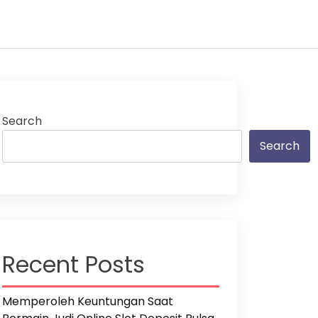
Search
Search
Recent Posts
Memperoleh Keuntungan Saat