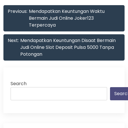
Post
Previous:
Mendapatkan Keuntungan Waktu
navigation
Bermain Judi Online Joker123
Terpercaya
Next:
Mendapatkan Keuntungan Disaat Bermain
Judi Online Slot Deposit Pulsa 5000 Tanpa
Potongan
Search
Searc