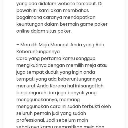
yang ada didalam website tersebut. Di
bawah ini kami akan membahas
bagaimana caranya mendapatkan
keuntungan dalam bermain game poker
online dalam situs poker.
– Memilih Meja Menurut Anda yang Ada
Keberuntungannya
Cara yang pertama kamu sanggup
mengikutinya dengan memilih meja atau
juga tempat duduk yang ingin anda
tempati yang ada keberuntungannya
menurut Anda Karena hal ini sangatlah
berpengaruh dan juga banyak yang
menggunakannya, memang
menggunakan cara ini sudah terbukti oleh
seluruh pemain judi yang sudah
professional. Jadi sebelum main
sebaiknya kamu memastikan meja dan