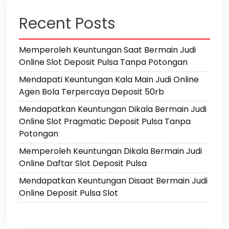
Recent Posts
Memperoleh Keuntungan Saat Bermain Judi
Online Slot Deposit Pulsa Tanpa Potongan
Mendapati Keuntungan Kala Main Judi Online
Agen Bola Terpercaya Deposit 50rb
Mendapatkan Keuntungan Dikala Bermain Judi
Online Slot Pragmatic Deposit Pulsa Tanpa
Potongan
Memperoleh Keuntungan Dikala Bermain Judi
Online Daftar Slot Deposit Pulsa
Mendapatkan Keuntungan Disaat Bermain Judi
Online Deposit Pulsa Slot