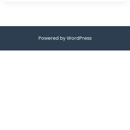
Powered by WordPress