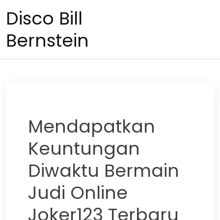
Skip
Disco Bill
to
content
Bernstein
Mendapatkan
Keuntungan
Diwaktu Bermain
Judi Online
Joker123 Terbaru