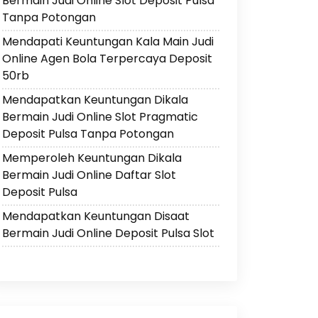
Bermain Judi Online Slot Deposit Pulsa
Tanpa Potongan
Mendapati Keuntungan Kala Main Judi
Online Agen Bola Terpercaya Deposit
50rb
Mendapatkan Keuntungan Dikala
Bermain Judi Online Slot Pragmatic
Deposit Pulsa Tanpa Potongan
Memperoleh Keuntungan Dikala
Bermain Judi Online Daftar Slot
Deposit Pulsa
Mendapatkan Keuntungan Disaat
Bermain Judi Online Deposit Pulsa Slot