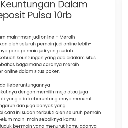
 Keuntungan Dalam
posit Pulsa 10rb
 main-main judi online – Meraih
an oleh seluruh pemain judi online lebih-
anya para pemain judi yang sudah
ebuah keuntungan yang ada didalam situs
membahas bagaimana caranya meraih
online dalam situs poker.
Ada Keberuntungannya
kutinya dengan memilih meja atau juga
ati yang ada keberuntungannya menurut
engaruh dan juga banyak yang
ra ini sudah terbukti oleh seluruh pemain
 sebelum main-main sebaiknya kamu
duduk bermain yang menurut kamu adanya