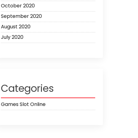
October 2020
September 2020
August 2020
July 2020
Categories
Games Slot Online