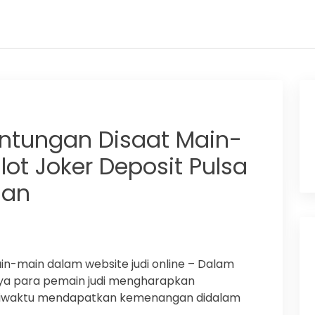
ntungan Disaat Main-
lot Joker Deposit Pulsa
gan
-main dalam website judi online – Dalam
nya para pemain judi mengharapkan
diwaktu mendapatkan kemenangan didalam