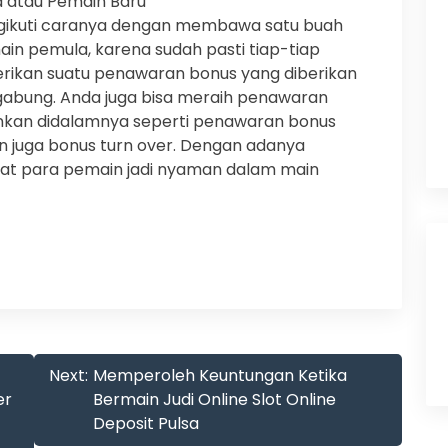
 atau Pemain Baru
ngikuti caranya dengan membawa satu buah
in pemula, karena sudah pasti tiap-tiap
rikan suatu penawaran bonus yang diberikan
abung. Anda juga bisa meraih penawaran
inkan didalamnya seperti penawaran bonus
an juga bonus turn over. Dengan adanya
at para pemain jadi nyaman dalam main
Next:
Memperoleh Keuntungan Ketika
er
Bermain Judi Online Slot Online
Deposit Pulsa