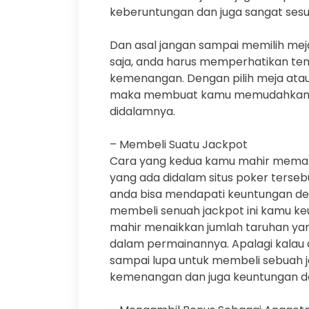
keberuntungan dan juga sangat sesu
Dan asal jangan sampai memilih mej
saja, anda harus memperhatikan te
kemenangan. Dengan pilih meja ata
maka membuat kamu memudahkan m
didalamnya.
– Membeli Suatu Jackpot
Cara yang kedua kamu mahir mema
yang ada didalam situs poker terseb
anda bisa mendapati keuntungan de
membeli senuah jackpot ini kamu ke
mahir menaikkan jumlah taruhan y
dalam permainannya. Apalagi kalau a
sampai lupa untuk membeli sebuah
kemenangan dan juga keuntungan de