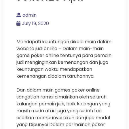
admin
July 19, 2020
Mendapati keuntungan dikala main dalam
website judi online – Dalam main-main
game poker online tentunya para pemain
judi menginginkan kemenangan dan juga
keuntungan waktu mendapatkan
kemenangan didalam taruhannya.
Dan dalam main games poker online
sangatlah ramai dimainkan oleh seluruh
kalangan pemain judi, baik kalangan yang
masih muda atau juga yang sudah tua
asalkan mempunyai akun dan juga modal
yang Dipunyai Dalam permainan poker