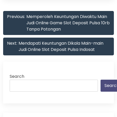
Post
Previous:
Memperoleh Keuntungan Diwaktu Main
navigation
Judi Online Game Slot Deposit Pulsa 10rb
Tanpa Potongan
Next:
Mendapati Keuntungan Dikala Main-main
Judi Online Slot Deposit Pulsa Indosat
Search
Searc