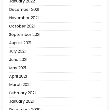
January 2022
December 2021
November 2021
October 2021
September 2021
August 2021
July 2021
June 2021
May 2021
April 2021
March 2021
February 2021
January 2021
December 2020