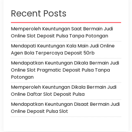
Recent Posts
Memperoleh Keuntungan Saat Bermain Judi
Online Slot Deposit Pulsa Tanpa Potongan
Mendapati Keuntungan Kala Main Judi Online
Agen Bola Terpercaya Deposit 50rb
Mendapatkan Keuntungan Dikala Bermain Judi
Online Slot Pragmatic Deposit Pulsa Tanpa
Potongan
Memperoleh Keuntungan Dikala Bermain Judi
Online Daftar Slot Deposit Pulsa
Mendapatkan Keuntungan Disaat Bermain Judi
Online Deposit Pulsa Slot