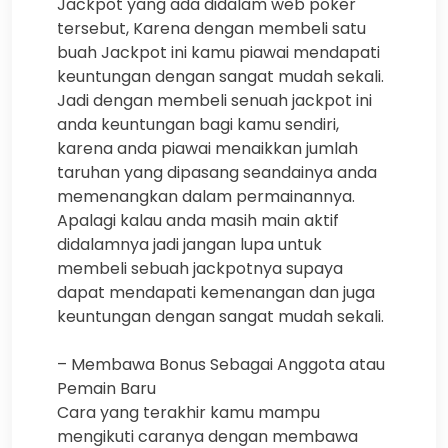
Jackpot yang ada didalam web poker
tersebut, Karena dengan membeli satu
buah Jackpot ini kamu piawai mendapati
keuntungan dengan sangat mudah sekali.
Jadi dengan membeli senuah jackpot ini
anda keuntungan bagi kamu sendiri,
karena anda piawai menaikkan jumlah
taruhan yang dipasang seandainya anda
memenangkan dalam permainannya.
Apalagi kalau anda masih main aktif
didalamnya jadi jangan lupa untuk
membeli sebuah jackpotnya supaya
dapat mendapati kemenangan dan juga
keuntungan dengan sangat mudah sekali.
– Membawa Bonus Sebagai Anggota atau
Pemain Baru
Cara yang terakhir kamu mampu
mengikuti caranya dengan membawa