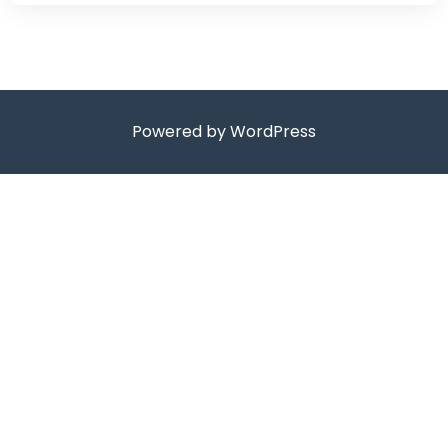
Powered by WordPress